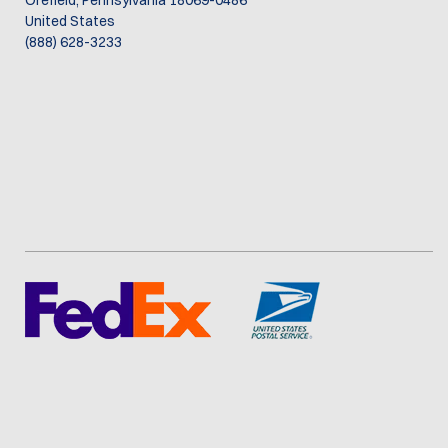
Orefield, Pennsylvania 18069-0486
United States
(888) 628-3233