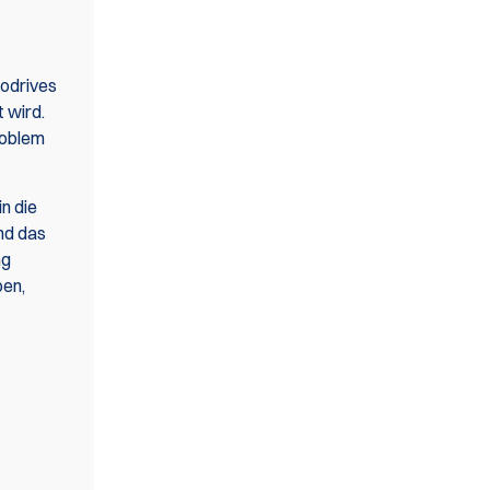
todrives
t wird.
roblem
n die
nd das
ng
pen,