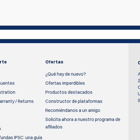
primero en escribir una reseña
Escribir rev
rte
Ofertas
¿Qué hay de nuevo?
2
cuentes
Ofertas imperdibles
O
stration
Productos destacados
U
(
rranty / Returns
Constructor de plataformas
Recomiéndanos a un amigo
Solicita ahora a nuestro programa de
afiliados
A
fundas IPSC: una guía