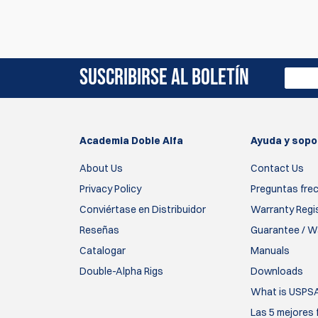
Actualmente no hay reseñas de productos. Sé el 
SUSCRIBIRSE AL BOLETÍN
Academia Doble Alfa
Ayuda y sopo
About Us
Contact Us
Privacy Policy
Preguntas fre
Conviértase en Distribuidor
Warranty Regi
Reseñas
Guarantee / Wa
Catalogar
Manuals
Double-Alpha Rigs
Downloads
What is USPS
Las 5 mejores 