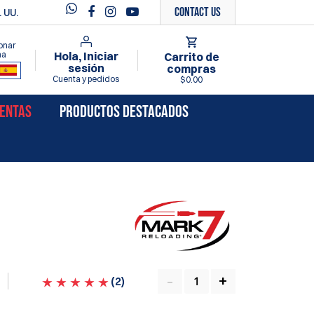
Contact Us
 UU.
onar
ma
Hola, Iniciar
Carrito de
sesión
compras
Cuenta y pedidos
$0.00
VENTAS
PRODUCTOS DESTACADOS
(
2
)