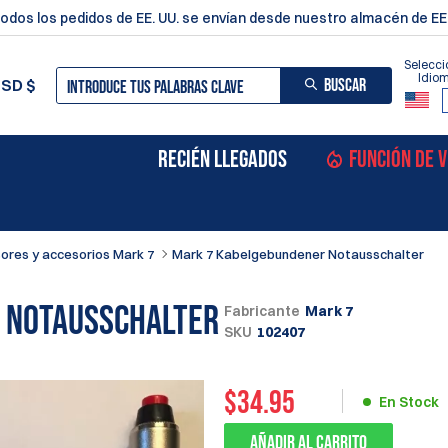
odos los pedidos de EE. UU. se envían desde nuestro almacén de EE.
Selecci
Idio
BUSCAR
USD
$
RECIÉN LLEGADOS
FUNCIÓN DE 
ores y accesorios Mark 7
Mark 7 Kabelgebundener Notausschalter
 Notausschalter
Fabricante
Mark 7
SKU
102407
$
34.95
En Stock
Añadir al carrito