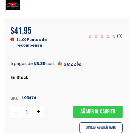
$
41.95
(
0
)
$1.00 Puntos de
recompensa
5 pagos de
$8.39
con
En Stock
103474
SKU
AÑADIR AL CARRITO
Guardar para más tarde