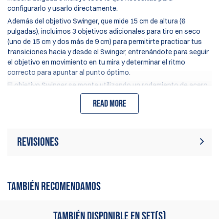
configurarlo y usarlo directamente.
Además del objetivo Swinger, que mide 15 cm de altura (6
pulgadas), incluimos 3 objetivos adicionales para tiro en seco
(uno de 15 cm y dos más de 9 cm) para permitirte practicar tus
transiciones hacia y desde el Swinger, entrenándote para seguir
el objetivo en movimiento en tu mira y determinar el ritmo
correcto para apuntar al punto óptimo.
El objetivo Swinger se monta utilizando un rodamiento de acero
de calidad para garantizar que el objetivo oscile suavemente y se
Read more
exponga varias veces antes de desacelerarse. Varios puntos de
montaje de peso en el brazo del Swinger permiten ajustar el
movimiento del Swinger según tus necesidades.
La escala del objetivo lo hace perfecto para practicar desde una
Revisiones
distancia de 2-5 metros (6-15 pies), simulando un objetivo
Swinger de tamaño real desde una distancia mucho mayor.
Actualmente no hay reseñas de
¡Afina tus habilidades de disparo al Swinger desde la comodidad
Escribir revisión
productos. Sé el primero en escribir
de tu hogar!
TAMBIÉN RECOMENDAMOS
una reseña
TAMBIÉN DISPONIBLE EN SET(S)