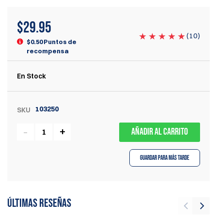
$
29.95
(
10
)
$0.50 Puntos de
recompensa
En Stock
103250
SKU
AÑADIR AL CARRITO
Guardar para más tarde
Últimas reseñas