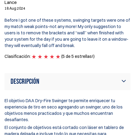
Lance
Je
18 Aug 2024
26
Before I got one of these systems, swinging targets were one of
Ex
my match weak points-not any more! My only suggestion to
el
users is to remove the brackets and “wall” when finished with
in
your system for the day if you are going to leave it on a window-
en
they will eventually fall off and break.
Cl
Clasificación:
(5 de 5 estrellas!)
Descripción
El objetivo DAA Dry-Fire Swinger te permite enriquecer tu
experiencia de tiro en seco agregando un swinger, uno de los
objetivos menos practicados y que muchos encuentran
desafiantes.
El conjunto de objetivos está cortado con láser en tablero de
madera delgada e incluye todo lo que necesitas para