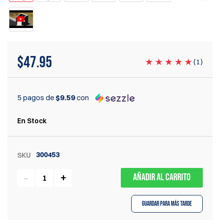
$
47.95
(
1
)
5 pagos de
$9.59
con
En Stock
300453
SKU
AÑADIR AL CARRITO
Guardar para más tarde