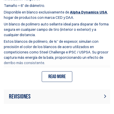
Tamaño = 6" de diámetro.
Disponible en blanco exclusivamente de
Alpha Dynamics USA
,
hogar de productos con marca CED y DAA.
Un blanco de polímero auto sellante ideal para disparar de forma
segura en cualquier campo de tiro (interior o exterior) y a
cualquier distancia.
Estos blancos de polímero, de ½” de espesor, simulan con
precisión el color de los blancos de acero utilizados en
competiciones como Steel Challenge e IPSC / USPSA. Su grosor
captura más energía de la bala, proporcionando un efecto de
derribo más consistente.
Durabilidad "la mejor de la industria" para un rendimiento
confiable incluso después de cientos de disparos.
Read more
El innovador diseño de la base permite el montaje en cualquier
poste vertical u horizontal de 2x4 para ser compatible con
soportes de blancos comunes. La base permite que los blancos
Revisiones
caigan completamente, eliminando la flexión, que es común en
otros blancos de polímero de derribo.
La base se puede montar para permitir que el blanco se balancee
Actualmente no hay reseñas de
Escribir revisión