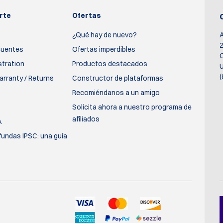
rte
Ofertas
¿Qué hay de nuevo?
2
cuentes
Ofertas imperdibles
O
stration
Productos destacados
U
(
rranty / Returns
Constructor de plataformas
Recomiéndanos a un amigo
Solicita ahora a nuestro programa de
afiliados
A
fundas IPSC: una guía