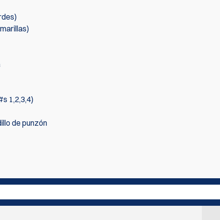
rdes)
marillas)
a
s 1,2,3,4)
illo de punzón
primero en escribir una reseña
Escribir rev