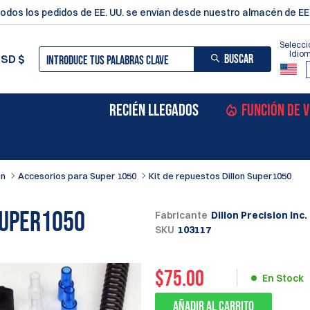
odos los pedidos de EE. UU. se envían desde nuestro almacén de EE.
Selecci
Idio
BUSCAR
USD
$
RECIÉN LLEGADOS
FUNCIÓN DE 
on
Accesorios para Super 1050
Kit de repuestos Dillon Super1050
Super1050
Fabricante
Dillon Precision Inc.
SKU
103117
$
75.00
En Stock
Añadir al carrito