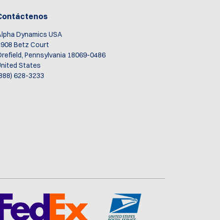
Contáctenos
Alpha Dynamics USA
908 Betz Court
refield, Pennsylvania 18069-0486
nited States
888) 628-3233