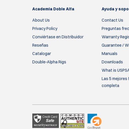
Academia Doble Alfa
Ayuda y sopo
About Us
Contact Us
Privacy Policy
Preguntas fre
Conviértase en Distribuidor
Warranty Regi
Reseñas
Guarantee / Wa
Catalogar
Manuals
Double-Alpha Rigs
Downloads
What is USPS
Las 5 mejores 
completa