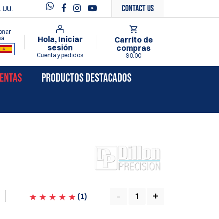
Contact Us
 UU.
onar
ma
Hola, Iniciar
Carrito de
sesión
compras
Cuenta y pedidos
$0.00
VENTAS
PRODUCTOS DESTACADOS
(
1
)