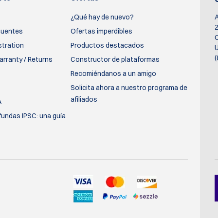
¿Qué hay de nuevo?
2
cuentes
Ofertas imperdibles
O
stration
Productos destacados
U
(
rranty / Returns
Constructor de plataformas
Recomiéndanos a un amigo
Solicita ahora a nuestro programa de
afiliados
A
fundas IPSC: una guía