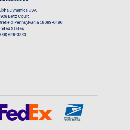
Alpha Dynamics USA
908 Betz Court
refield, Pennsylvania 18069-0486
nited States
888) 628-3233