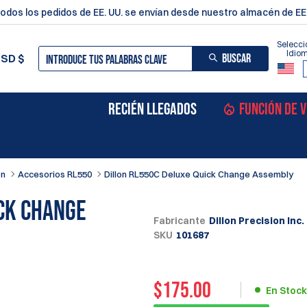
odos los pedidos de EE. UU. se envían desde nuestro almacén de EE.
Selecci
Idio
BUSCAR
USD
$
RECIÉN LLEGADOS
FUNCIÓN DE 
on
Accesorios RL550
Dillon RL550C Deluxe Quick Change Assembly
ck Change
Fabricante
Dillon Precision Inc.
SKU
101687
$
175.00
En Stock