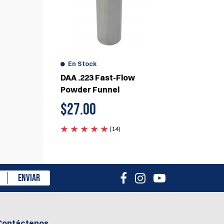
isión
En Stock
DAA .223 Fast-Flow
Powder Funnel
$
27.00
(14)
ENVIAR
Contáctenos