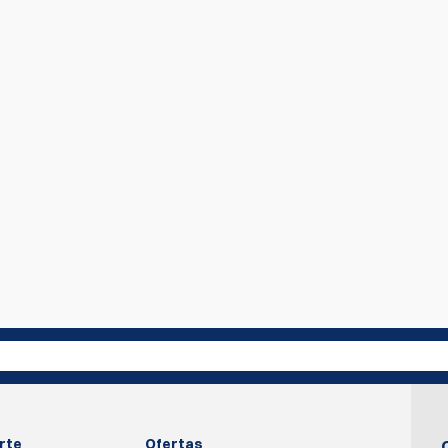
primero en escribir una reseña
Escribir rev
rte
Ofertas