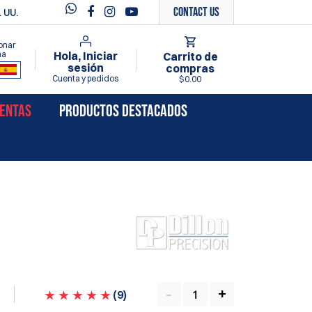
Contact Us
 UU.
onar
ma
Hola, Iniciar
Carrito de
sesión
compras
Cuenta y pedidos
$0.00
VENTAS
PRODUCTOS DESTACADOS
(
9
)