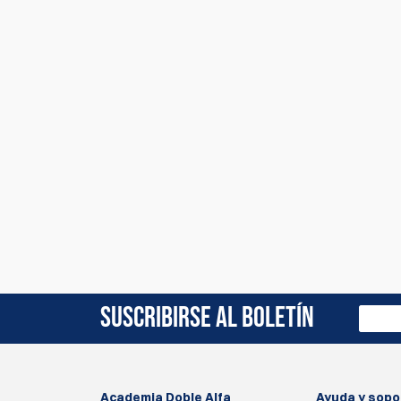
Actualmente no hay reseñas de productos. Sé el 
SUSCRIBIRSE AL BOLETÍN
Academia Doble Alfa
Ayuda y sopo