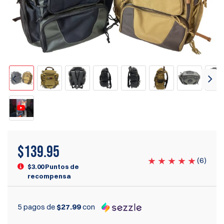
$
139.95
(
6
)
$3.00 Puntos de
recompensa
5 pagos de
$27.99
con