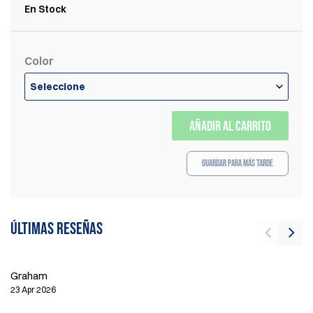
En Stock
Color
Seleccione
AÑADIR AL CARRITO
Guardar para más tarde
Últimas reseñas
Graham
Ai
23 Apr 2026
16