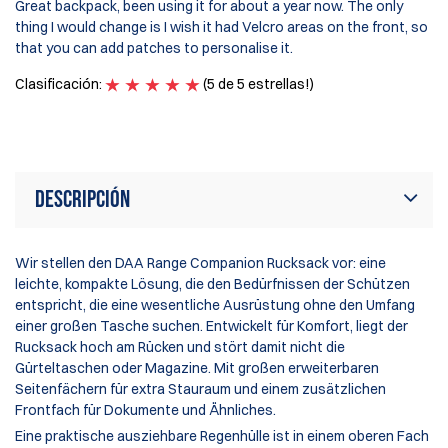
Great backpack, been using it for about a year now. The only
Es
thing I would change is I wish it had Velcro areas on the front, so
en
that you can add patches to personalise it.
ca
Clasificación:
(5 de 5 estrellas!)
Cl
Descripción
Wir stellen den DAA Range Companion Rucksack vor: eine
leichte, kompakte Lösung, die den Bedürfnissen der Schützen
entspricht, die eine wesentliche Ausrüstung ohne den Umfang
einer großen Tasche suchen. Entwickelt für Komfort, liegt der
Rucksack hoch am Rücken und stört damit nicht die
Gürteltaschen oder Magazine. Mit großen erweiterbaren
Seitenfächern für extra Stauraum und einem zusätzlichen
Frontfach für Dokumente und Ähnliches.
Eine praktische ausziehbare Regenhülle ist in einem oberen Fach