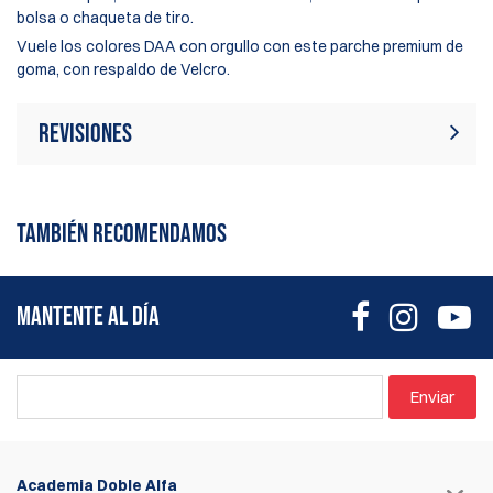
bolsa o chaqueta de tiro.
Vuele los colores DAA con orgullo con este parche premium de
goma, con respaldo de Velcro.
Revisiones
Actualmente no hay reseñas de
Escribir revisión
productos. Sé el primero en escribir
TAMBIÉN RECOMENDAMOS
una reseña
MANTENTE AL DÍA
Enviar
Academia Doble Alfa