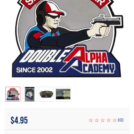
$
4.95
(
0
)