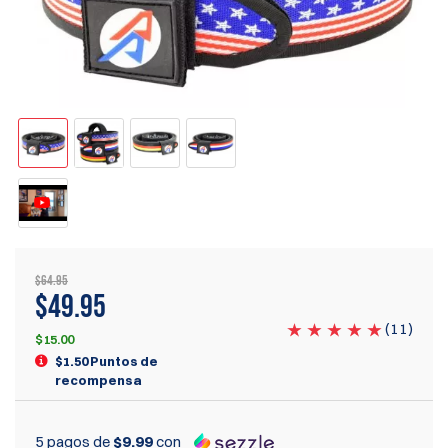
$64.95
$
49.95
(
11
)
$15.00
$1.50 Puntos de
recompensa
5 pagos de
$9.99
con