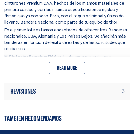
cinturones Premium DAA, hechos de los mismos materiales de
primera calidad y con las mismas especificaciones rígidas y
firmes que ya conoces. Pero, con el toque adicional y único de
llevar tu Bandera Nacional como parte de tu equipo de tiro!
En el primer lote estamos encantados de ofrecer tres Banderas
Nacionales: USA, Alemania y Los Países Bajos. Se añadirán más
banderas en función del éxito de estas y de las solicitudes que
recibamos.
El
Cinturón Premium DAA
es la elección perfecta para
tiradores competitivos que buscan rendimiento superior,
Read more
simplicidad y durabilidad. Conocido por su construcción rígida y
de alta densidad, asegura que tu funda y porta cargadores
permanezcan firmemente en su lugar durante la competición.
Disponible en muchos colores incluyendo los modelos de
Revisiones
Bandera Nacional, este cinturón combina simplicidad,
funcionalidad y estilo.
Actualmente no hay reseñas de
Características Principales:
Escribir revisión
productos. Sé el primero en escribir
TAMBIÉN RECOMENDAMOS
Construcción de alta densidad
: Asegura máxima
una reseña
rigidez y durabilidad.
Sistema de doble cinturón
: Incluye un cinturón
interno