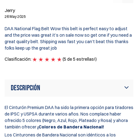
Jerry
M
26 May 2025
16
DAA National Flag Belt Wow this belt is perfect easy to adjust
Th
and the price was great it’s on sale now so get one if you need a
lo
great quality belt. Shipping was fast you can’t beat this thanks
ha
folks keep up the great job
gr
Clasificación:
(5 de 5 estrellas!)
Cl
Descripción
El
Cinturón Premium DAA
ha sido la primera opción para tiradores
de IPSC y USPSA durante varios años. Nos complace haber
ofrecido 5 colores (Negro, Azul, Rojo, Plateado y Rosa) y ahora
también ofrecer
¡Colores de Bandera Nacional!
Los Cinturones de Bandera Nacional son idénticos a los