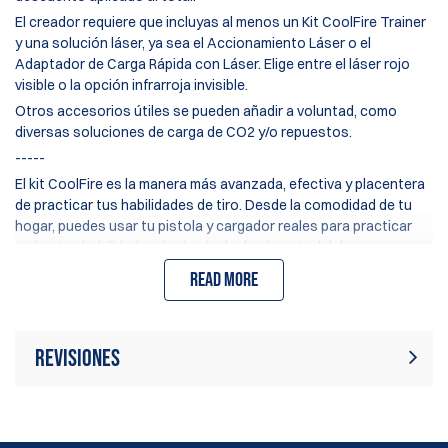
El creador requiere que incluyas al menos un
Kit CoolFire Trainer
y una solución láser, ya sea el
Accionamiento Láser
o el
Adaptador de Carga Rápida con Láser
. Elige entre el láser rojo
visible o la opción infrarroja invisible.
Otros accesorios útiles se pueden añadir a voluntad, como
diversas soluciones de carga de CO2 y/o repuestos.
-----
El kit CoolFire es la manera más avanzada, efectiva y placentera
de practicar tus habilidades de tiro. Desde la comodidad de tu
hogar, puedes usar tu pistola y cargador reales para practicar
todas tus habilidades de tiro, incluido el control del retroceso y
la transición de objetivos que son tan críticos.
Read more
El sistema CoolFire es un kit alimentado por gas CO2 que
reemplaza el cañón de tu pistola para simular el retroceso,
mientras cicla la corredera y arma la corredera/martillo de tu
Revisiones
arma. Llena el depósito de almacenamiento de CO2 del cañón en
segundos, y ten otra capacidad de disparos en el cargador.
Utilizando tanques de CO2 tipo Soda Steam económicos y
Actualmente no hay reseñas de
fácilmente disponibles, puedes recargar tu CoolFire para miles
Escribir revisión
productos. Sé el primero en escribir
de disparos de práctica por una fracción del costo de disparar