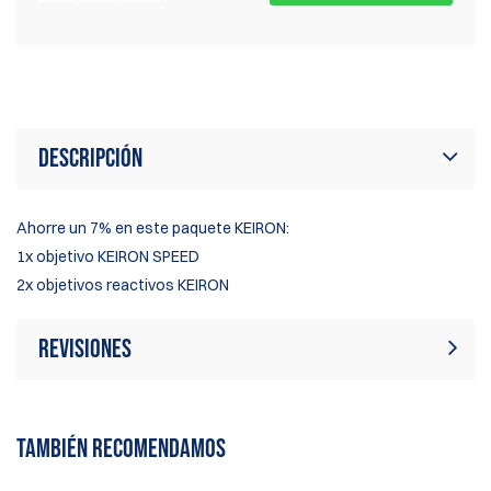
Descripción
Ahorre un 7% en este paquete KEIRON:
1x objetivo KEIRON SPEED
2x objetivos reactivos KEIRON
Revisiones
Actualmente no hay reseñas de
Escribir revisión
productos. Sé el primero en escribir
TAMBIÉN RECOMENDAMOS
una reseña