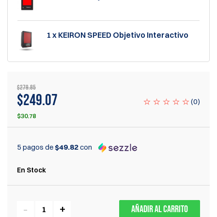
1 x KEIRON SPEED Objetivo Interactivo
$279.85
$249.07
(
0
)
$30.78
5 pagos de
$49.82
con
En Stock
AÑADIR AL CARRITO