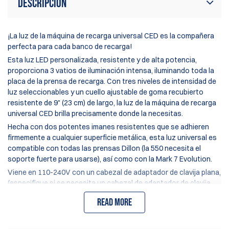
Descripción
¡La luz de la máquina de recarga universal CED es la compañera
perfecta para cada banco de recarga!
Esta luz LED personalizada, resistente y de alta potencia,
proporciona 3 vatios de iluminación intensa, iluminando toda la
placa de la prensa de recarga. Con tres niveles de intensidad de
luz seleccionables y un cuello ajustable de goma recubierto
resistente de 9" (23 cm) de largo, la luz de la máquina de recarga
universal CED brilla precisamente donde la necesitas.
Hecha con dos potentes imanes resistentes que se adhieren
firmemente a cualquier superficie metálica, esta luz universal es
compatible con todas las prensas Dillon (la 550 necesita el
soporte fuerte para usarse), así como con la Mark 7 Evolution.
Viene en 110-240V con un cabezal de adaptador de clavija plana,
(especifique si se necesita un cabezal de adaptador de clavija
redonda), e incluye una correa de sujeción de velcro para mayor
Read more
seguridad, al montarse en superficies redondas de brazos de
máquinas metálicas para una mayor solidez.