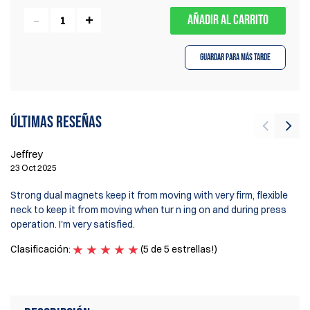
AÑADIR AL CARRITO
Guardar para más tarde
Últimas reseñas
Jeffrey
Mi
23 Oct 2025
6 
Strong dual magnets keep it from moving with very firm, flexible
Th
neck to keep it from moving when tur n ing on and during press
a 
operation. I'm very satisfied.
fi
Clasificación:
(5 de 5 estrellas!)
Cl