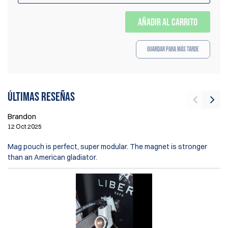
AÑADIR AL CARRITO
Guardar para más tarde
Últimas reseñas
Je
Brandon
26
12 Oct 2025
Lo
Mag pouch is perfect, super modular. The magnet is stronger
ge
than an American gladiator.
es
ot