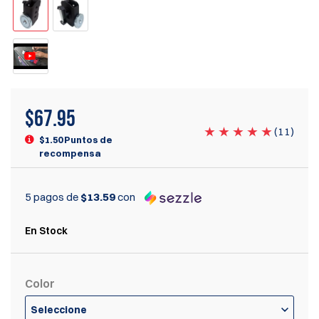
$
67.95
(
11
)
$1.50 Puntos de
recompensa
5 pagos de
$13.59
con
En Stock
Color
Seleccione