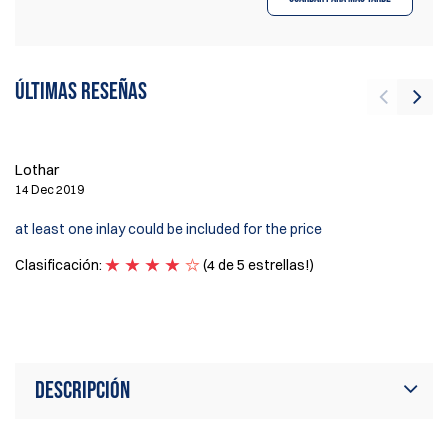
Últimas reseñas
K
22
Lothar
I 
14 Dec 2019
di
at least one inlay could be included for the price
fa
th
Clasificación:
(4 de 5 estrellas!)
sa
Cl
Descripción