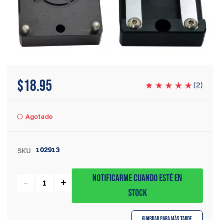
$
18.95
(
2
)
Agotado
102913
SKU
NOTIFICARME CUANDO ESTÉ EN
STOCK
Guardar para más tarde