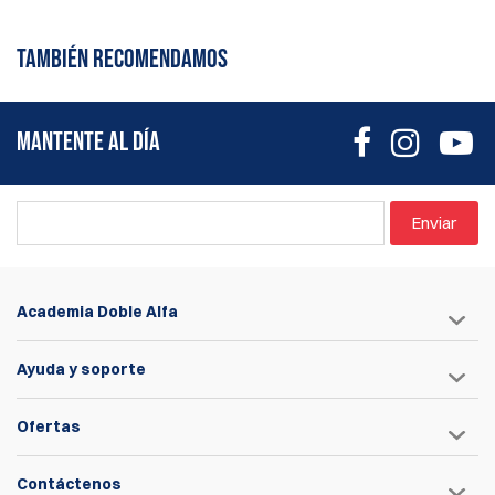
Actualmente no hay reseñas de
Escribir revisión
productos. Sé el primero en escribir
TAMBIÉN RECOMENDAMOS
una reseña
MANTENTE AL DÍA
Enviar
Academia Doble Alfa
Ayuda y soporte
Ofertas
Contáctenos