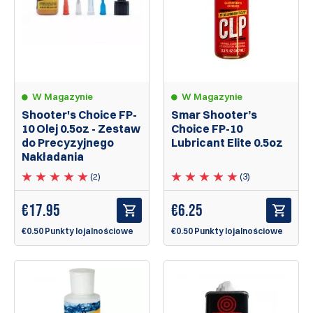
W Magazynie
W Magazynie
Shooter's Choice FP-
Smar Shooter’s
10 Olej 0.5oz - Zestaw
Choice FP-10
do Precyzyjnego
Lubricant Elite 0.5oz
Nakładania
(2)
(3)
€
17.95
€
6.25
€0.50 Punkty lojalnościowe
€0.50 Punkty lojalnościowe