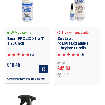
W Magazynie
Brak w magazynie
Smar PROLIX Xtra-T,
Zestaw:
1,25 uncji
rozpuszczalnik i
lubrykant Prolix
(1)
(3)
€47.40
€
10.45
€45.03
€2.37
€0.50 Punkty lojalnościowe