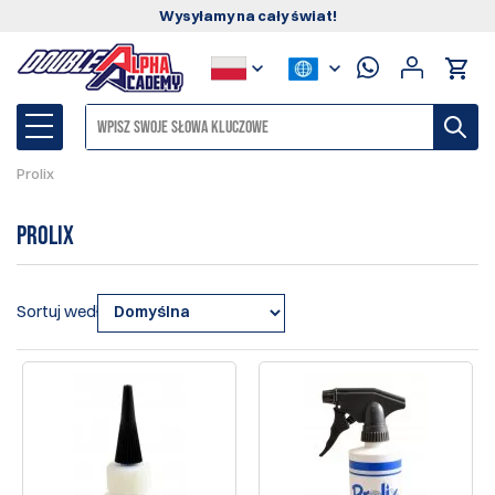
Wysyłamy na cały świat!
Prolix
Prolix
Sortuj według