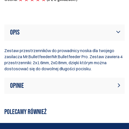
O
Opis
Zestaw przestrzenników do prowadnicy noska dla twojego
zasilacza Mr.Bulletfeeder/Mr.Bulletfeeder Pro. Zestaw zawiera 4
przestrzenniki: 2x1.6mm, 2x0.8mm, dzięki którym można
dostosować się do dowolnej długości pocisku.
Opinie
W tej chwili nie ma żadnych recenzji
Napisać recenzję
produktów. Bądź pierwszym, który
POLECAMY RÓWNIEŻ
pisze recenzję