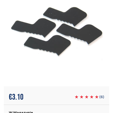
€
3.10
(
6
)
W Magazynie