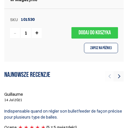
101530
SKU
DODAJ DO KOSZYKA
Zapisz na później
Najnowsze recenzje
Ti
Guillaume
15
14 Jul 2021
Th
Indispensable quand on régler son bulletfeeder de façon précise
my
pour plusieurs type de balles.
wo
Ocena:
(5 z 5 gwiazdek!)