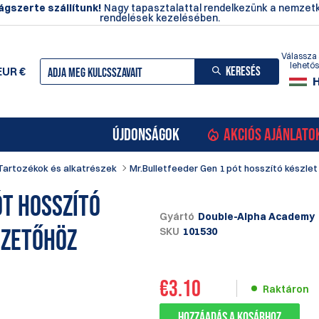
ágszerte szállítunk!
Nagy tapasztalattal rendelkezünk a nemzetk
rendelések kezelésében.
Válassza 
lehető
KERESÉS
EUR
€
ÚJDONSÁGOK
AKCIÓS AJÁNLATO
Tartozékok és alkatrészek
Mr.Bulletfeeder Gen 1 pót hosszító készle
ót hosszító
Gyártó
Double-Alpha Academy
ezetőhöz
SKU
101530
€
3.10
Raktáron
Hozzáadás a kosárhoz