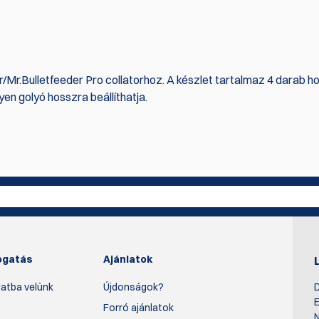
/Mr.Bulletfeeder Pro collatorhoz. A készlet tartalmaz 4 darab ho
n golyó hosszra beállíthatja.
az első, aki ír értékelést
Írjon véle
ogatás
Ajánlatok
atba velünk
Újdonságok?
D
E
Forró ajánlatok
N