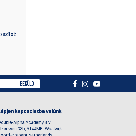
sszítót:
ményt
BEKÜLD
Lépjen kapcsolatba velünk
ouble-Alpha Academy B.V.
lzenweg 33b, 5144MB, Waalwijk
oord-Brabant Netherlands