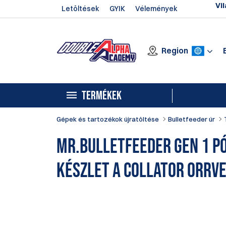
Vil
Letöltések
GYIK
Vélemények
Region
TERMÉKEK
Gépek és tartozékok újratöltése
Bulletfeeder úr
Mr.Bulletfeeder Gen 1 p
készlet a Collator Orrv