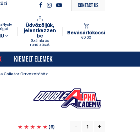
özi
Contact Us
Üdvözöljük,
a Nyelv
séget
jelentkezzen
Bevásárlókocsi
HU
be
€0.00
Számla és
rendelések
K
KIEMELT ELEMEK
t a Collator Orrvezetőhöz
(
6
)