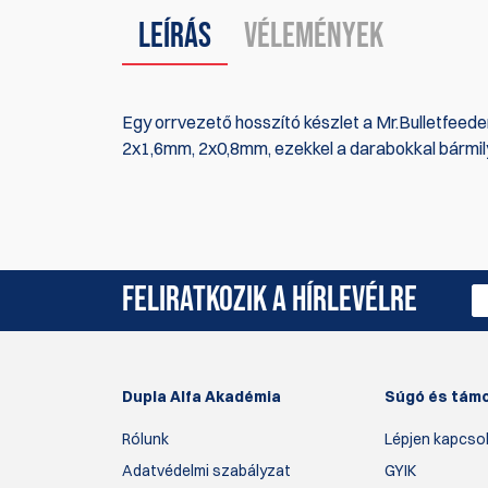
Leírás
Vélemények
Egy orrvezető hosszító készlet a Mr.Bulletfeeder
2x1,6mm, 2x0,8mm, ezekkel a darabokkal bármilye
Jelenleg nincsenek termékértékelések. Legyél Te 
FELIRATKOZIK A HÍRLEVÉLRE
Dupla Alfa Akadémia
Súgó és tám
Rólunk
Lépjen kapcsol
Adatvédelmi szabályzat
GYIK