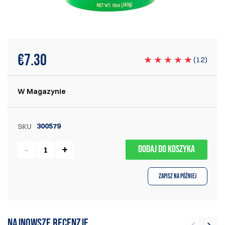
€
7.30
(
12
)
W Magazynie
300579
SKU
DODAJ DO KOSZYKA
Zapisz na później
Najnowsze recenzje