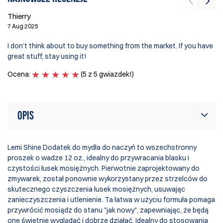
Thierry
He
7 Aug 2025
6 
I don’t think about to buy something from the market. If you have
No
great stuff, stay using it!
my
Ocena:
(5 z 5 gwiazdek!)
O
Opis
Lemi Shine Dodatek do mydła do naczyń to wszechstronny
proszek o wadze 12 oz., idealny do przywracania blasku i
czystości łusek mosiężnych. Pierwotnie zaprojektowany do
zmywarek, został ponownie wykorzystany przez strzelców do
skutecznego czyszczenia łusek mosiężnych, usuwając
zanieczyszczenia i utlenienie. Ta łatwa w użyciu formuła pomaga
przywrócić mosiądz do stanu "jak nowy", zapewniając, że będą
one świetnie wyglądać i dobrze działać. Idealny do stosowania