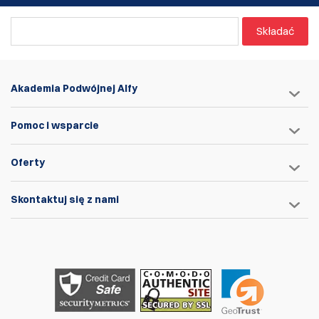
Uwaga
: Użyj tylko niezbędnej ilości Lemi Shine, aby uniknąć
pozostawiania filmu na mosiądzu.
Składać
Dodatkowo, dla dodatkowego polerowania, można użyć
wibracyjnego szlifiera po procesie czyszczenia.
Akademia Podwójnej Alfy
Pomoc i wsparcie
Oferty
Skontaktuj się z nami