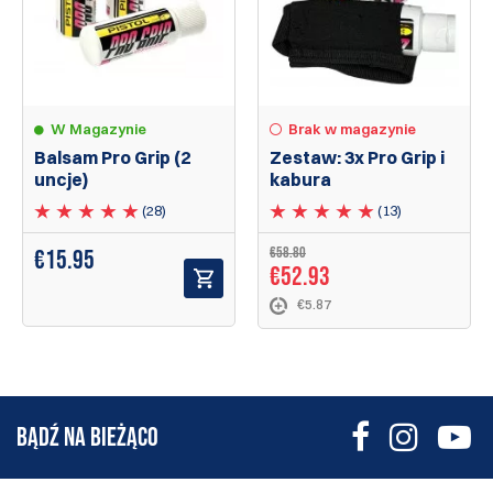
W Magazynie
Brak w magazynie
Balsam Pro Grip (2
Zestaw: 3x Pro Grip i
uncje)
kabura
(28)
(13)
€58.80
€
15.95
€52.93
€5.87
BĄDŹ NA BIEŻĄCO