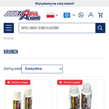
Wysyłamy na cały świat!
Krunch
Krunch
Sortuj według
Ważna uwaga
Ważna uwaga