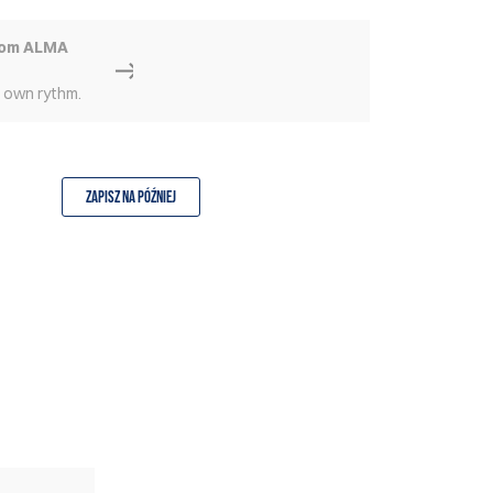
rom ALMA
r own rythm.
Zapisz na później