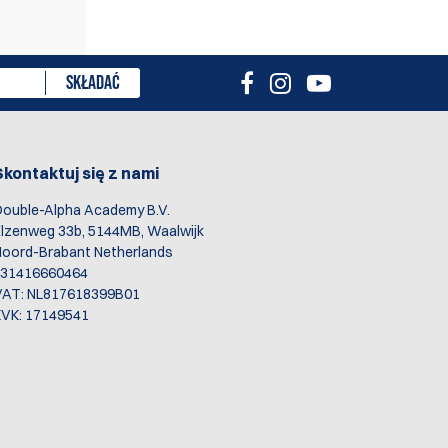
SKŁADAĆ
Skontaktuj się z nami
ouble-Alpha Academy B.V.
lzenweg 33b, 5144MB, Waalwijk
oord-Brabant Netherlands
+31416660464
VAT: NL817618399B01
VK: 17149541