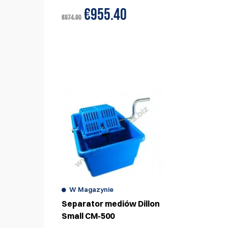
56.29
€955.40
€931.90
€974.90
POLECAMY RÓWNIEŻ
W Magazynie
Separator mediów Dillon
Small CM-500