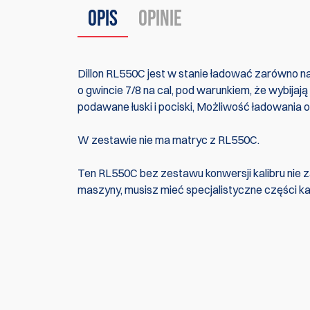
Opis
Opinie
Dillon RL550C jest w stanie ładować zarówno na
o gwincie 7/8 na cal, pod warunkiem, że wybija
podawane łuski i pociski, Możliwość ładowania 
W zestawie nie ma matryc z RL550C.
Ten RL550C bez zestawu konwersji kalibru nie z
maszyny, musisz mieć specjalistyczne części kal
W tej chwili nie ma żadnych recenzji produktów