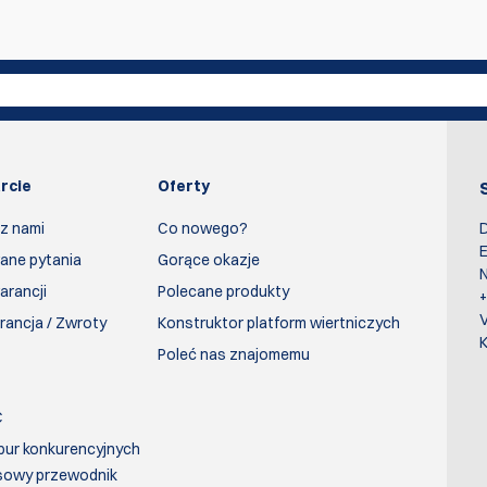
rcie
Oferty
 z nami
Co nowego?
D
E
ane pytania
Gorące okazje
N
arancji
Polecane produkty
rancja / Zwroty
Konstruktor platform wiertniczych
K
Poleć nas znajomemu
C
bur konkurencyjnych
sowy przewodnik