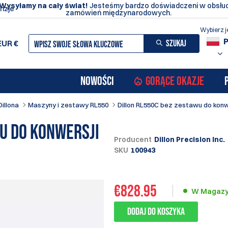
Wysyłamy na cały świat!
Jesteśmy bardzo doświadczeni w obsłu
nzje
zamówień międzynarodowych.
Wybierz j
SZUKAJ
EUR
€
NOWOŚCI
GORĄCE OKAZJE
Dillona
Maszyny i zestawy RL550
Dillon RL550C bez zestawu do konwe
u do konwersji
Producent
Dillon Precision Inc.
SKU
100943
€
828.95
W Magazy
Dodaj do koszyka