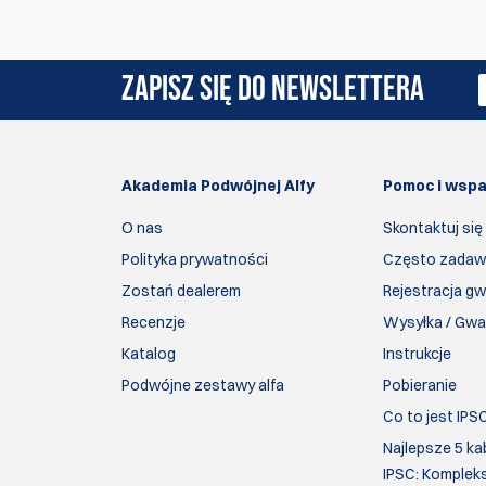
ZAPISZ SIĘ DO NEWSLETTERA
Akademia Podwójnej Alfy
Pomoc i wspa
O nas
Skontaktuj się
Polityka prywatności
Często zadaw
Zostań dealerem
Rejestracja gw
Recenzje
Wysyłka / Gwa
Katalog
Instrukcje
Podwójne zestawy alfa
Pobieranie
Co to jest IPS
Najlepsze 5 ka
IPSC: Komplek