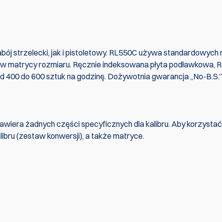
bój strzelecki, jak i pistoletowy. RL550C używa standardowych
ją w matrycy rozmiaru. Ręcznie indeksowana płyta podławkowa, 
od 400 do 600 sztuk na godzinę. Dożywotnia gwarancja „No-B.S.”
awiera żadnych części specyficznych dla kalibru. Aby korzystać
ibru (zestaw konwersji), a także matryce.
Dillon RL550C 
. Bądź pierwszym, który pisze recenzję
Napisać rec
zestawem kon
kalibru i DAA 
podajnikiem 