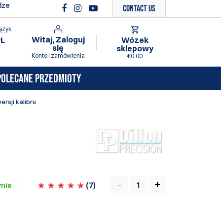
dze
Contact Us
ęzyk
Witaj, Zaloguj
Wózek
PL
się
sklepowy
Konto i zamówienia
€0.00
POLECANE PRZEDMIOTY
rsji kalibru
(
7
)
nie