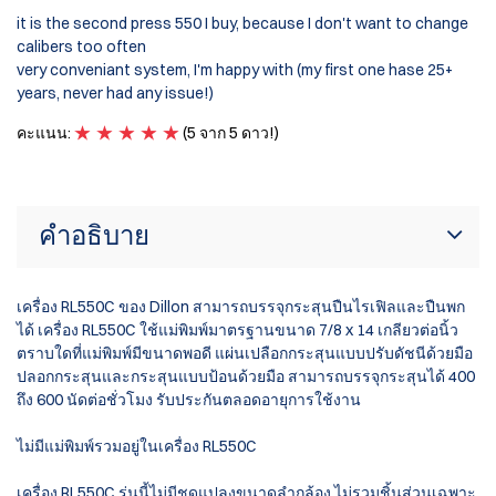
I'
it is the second press 550 I buy, because I don't want to change
pr
calibers too often
ca
very conveniant system, I'm happy with (my first one hase 25+
gr
years, never had any issue!)
wh
คะแนน:
(5 จาก 5 ดาว!)
ค
คำอธิบาย
เครื่อง RL550C ของ Dillon สามารถบรรจุกระสุนปืนไรเฟิลและปืนพก
ได้ เครื่อง RL550C ใช้แม่พิมพ์มาตรฐานขนาด 7/8 x 14 เกลียวต่อนิ้ว
ตราบใดที่แม่พิมพ์มีขนาดพอดี แผ่นเปลือกกระสุนแบบปรับดัชนีด้วยมือ
ปลอกกระสุนและกระสุนแบบป้อนด้วยมือ สามารถบรรจุกระสุนได้ 400
ถึง 600 นัดต่อชั่วโมง รับประกันตลอดอายุการใช้งาน
ไม่มีแม่พิมพ์รวมอยู่ในเครื่อง RL550C
เครื่อง RL550C รุ่นนี้ไม่มีชุดแปลงขนาดลำกล้อง ไม่รวมชิ้นส่วนเฉพาะ