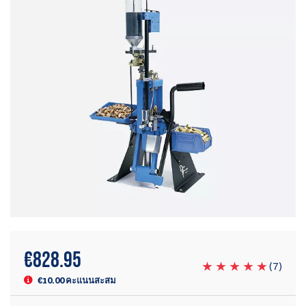
€
828.95
(
7
)
€10.00 คะแนนสะสม