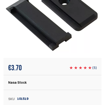
€
3.70
(
5
)
Nasa Stock
101519
SKU