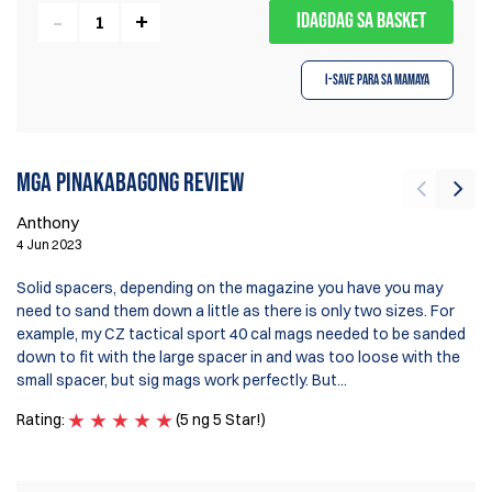
IDAGDAG SA BASKET
I-save para sa Mamaya
Mga pinakabagong review
Anthony
Cr
4 Jun 2023
5 
Solid spacers, depending on the magazine you have you may
need to sand them down a little as there is only two sizes. For
Pe
example, my CZ tactical sport 40 cal mags needed to be sanded
af
down to fit with the large spacer in and was too loose with the
to
small spacer, but sig mags work perfectly. But...
Ra
Rating:
(5 ng 5 Star!)