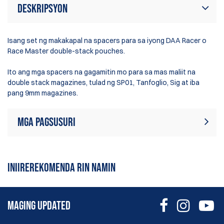
Deskripsyon
Isang set ng makakapal na spacers para sa iyong DAA Racer o
Race Master double-stack pouches.
Ito ang mga spacers na gagamitin mo para sa mas maliit na
double stack magazines, tulad ng SP01, Tanfoglio, Sig at iba
pang 9mm magazines.
Mga Pagsusuri
Sa ngayon, walang mga review sa
Sumulat ng Pagsusuri
produkto. Maging ang unang
INIIREREKOMENDA RIN NAMIN
sumulat ng review
MAGING UPDATED