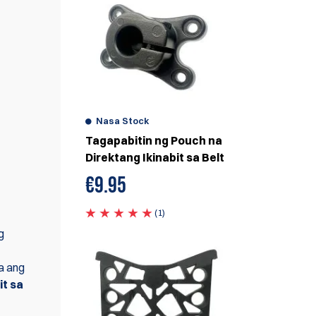
Nasa Stock
Tagapabitin ng Pouch na
Direktang Ikinabit sa Belt
€
9.95
(1)
g
a ang
it sa