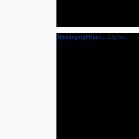
Timbang ng Pitsel:
113.3g/4oz