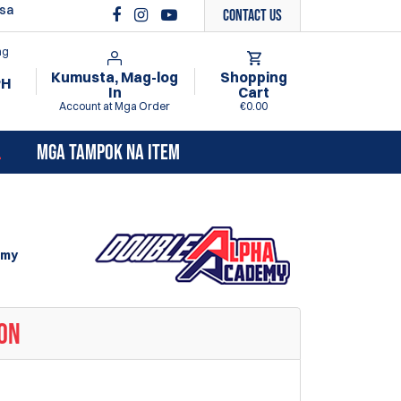
 sa
Contact Us
ng
Kumusta, Mag-log
Shopping
PH
In
Cart
Account at Mga Order
€0.00
L
MGA TAMPOK NA ITEM
emy
YON