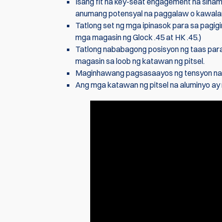
Isang fit na key-seat engagement na sinam
anumang potensyal na paggalaw o kawala
Tatlong set ng mga ipinasok para sa pagi
mga magasin ng Glock .45 at HK .45.)
Tatlong nababagong posisyon ng taas para
magasin sa loob ng katawan ng pitsel.
Maginhawang pagsasaayos ng tensyon na w
Ang mga katawan ng pitsel na aluminyo ay m