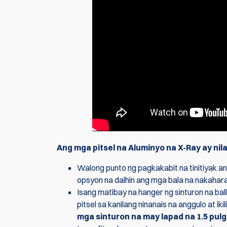
Ang mga pitsel na Aluminyo na X-Ray ay n
Walong punto ng pagkakabit na tinitiyak an
opsyon na dalhin ang mga bala na nakahara
Isang matibay na hanger ng sinturon na bal
pitsel sa kanilang ninanais na anggulo at iki
mga sinturon na may lapad na 1.5 pul