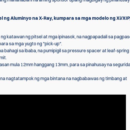
 ng Aluminyo na X-Ray, kumpara sa mga modelo ng Xi/XIP,
id ng katawan ng pitsel at mga ipinasok, na nagpapadali sa pagpa
X-Ray Alumin
para sa mga yugto ng "pick-up".
na may Magn
na bahagi sa ibaba, na pumipigil sa pressure spacer at leaf-spring
mit.
 tinaasan mula 12mm hanggang 13mm, para sa pinahusay na segurid
€82.90
€88.90
h, na nagtatampok ng mga bintana na nagbabawas ng timbang at