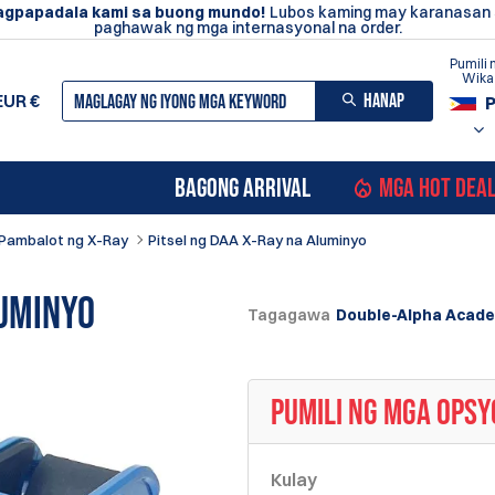
agpapadala kami sa buong mundo!
Lubos kaming may karanasan
paghawak ng mga internasyonal na order.
Pumili 
Wika
HANAP
EUR
€
BAGONG ARRIVAL
MGA HOT DEA
Pambalot ng X-Ray
Pitsel ng DAA X-Ray na Aluminyo
luminyo
Tagagawa
Double-Alpha Acad
PUMILI NG MGA OPS
Kulay