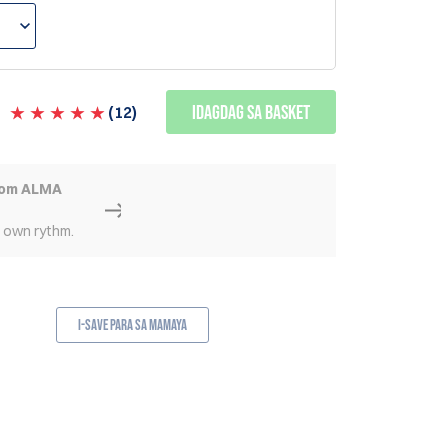
Idagdag sa Basket
(
12
)
rom ALMA
r own rythm.
I-save para sa Mamaya