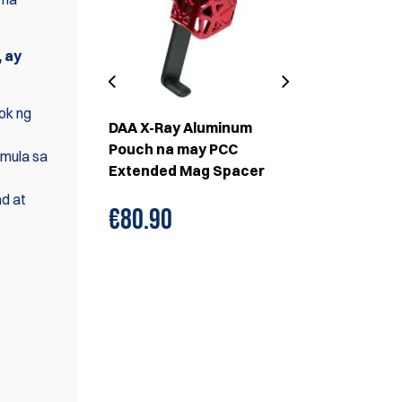
 ay
sok ng
um Pouch
DAA X-Ray Aluminum
Pouch ng Al
et
Pouch na may PCC
Ray na may 
 mula sa
Extended Mag Spacer
Takip
ad at
€80.90
€92.
€99.35
INIIREREKOMENDA RIN
NAMIN