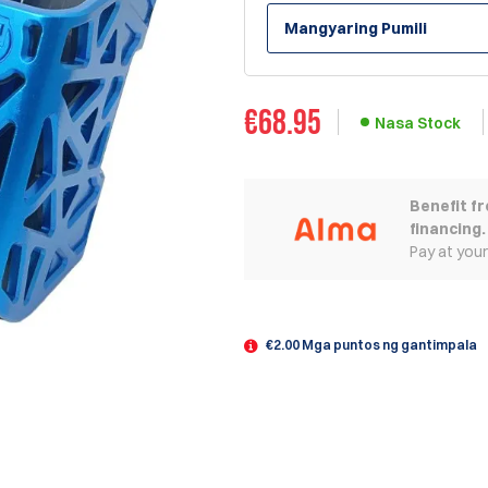
Mangyaring Pumili
€
68.95
Nasa Stock
Benefit f
financing.
Pay at you
€2.00 Mga puntos ng gantimpala