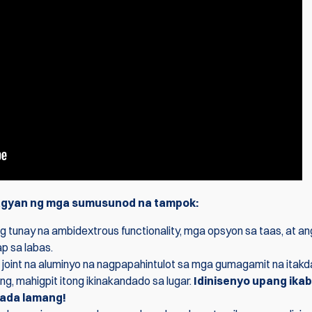
ilagyan ng mga sumusunod na tampok:
g tunay na ambidextrous functionality, mga opsyon sa taas, at an
p sa labas.
l joint na aluminyo na nagpapahintulot sa mga gumagamit na itakd
ling, mahigpit itong ikinakandado sa lugar.
Idinisenyo upang ikab
gada lamang!