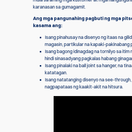
karanasan sa gumagamit.
Ang mga pangunahing pagbuti ng mga pitsel
kasama ang:
Isang pinahusay na disenyo ng itaas na gil
magasin, partikular na kapaki-pakinabang 
Isang bagong idinagdag na tornilyo sa itim 
hindi sinasadyang pagkalas habang ginaga
Isang pinalaki na ball joint sa hanger, na
katatagan.
Isang natatanging disenyo na see-throug
nagpapataas ng kaakit-akit na hitsura.