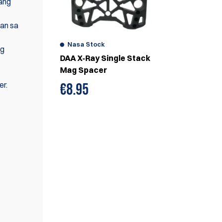
 ang
ban sa
Nasa Stock
ng
DAA X-Ray Single Stack
Mag Spacer
er.
€
8.95