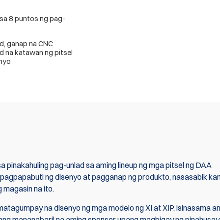
sa 8 puntos ng pag-
d, ganap na CNC
 na katawan ng pitsel
nyo
 pinakahuling pag-unlad sa aming lineup ng mga pitsel ng DAA
a pagpapabuti ng disenyo at pagganap ng produkto, nasasabik ka
g magasin na ito.
matagumpay na disenyo ng mga modelo ng XI at XIP, isinasama a
ng mananabaril na aming sponsor upang magbigay ng pinahusay