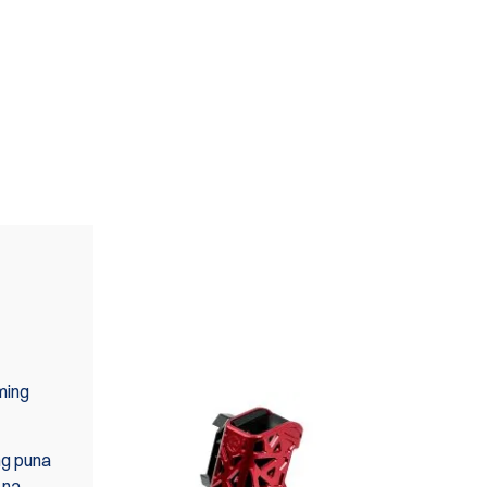
MAAARI RING MAKITA
SA MGA SET
ming
ng puna
 na