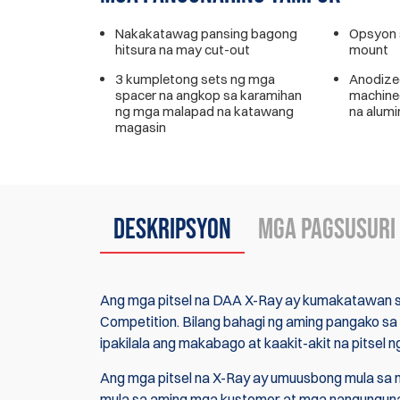
Nakakatawag pansing bagong
Opsyon 
hitsura na may cut-out
mount
3 kumpletong sets ng mga
Anodize
spacer na angkop sa karamihan
machined
ng mga malapad na katawang
na alumi
magasin
Deskripsyon
Mga Pagsusuri
Ang mga pitsel na DAA X-Ray ay kumakatawan sa
Competition. Bilang bahagi ng aming pangako s
ipakilala ang makabago at kaakit-akit na pitsel n
Ang mga pitsel na X-Ray ay umuusbong mula sa 
mula sa aming mga kustomer at mga nangunguna