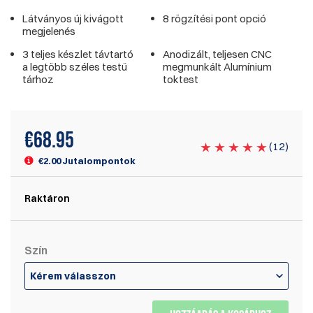
Látványos új kivágott
8 rögzítési pont opció
megjelenés
3 teljes készlet távtartó
Anodizált, teljesen CNC
a legtöbb széles testű
megmunkált Alumínium
tárhoz
toktest
€
68.95
(
12
)
€2.00 Jutalompontok
Raktáron
Szín
Kérem válasszon