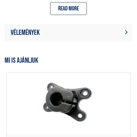
saroknál található, megakadályozva a nyomótávtartó és a
Read more
laprugó véletlen kicsúszását használat közben.
Egy nagyobb labdacsukló a felakasztón, 12mm-ről 13mm-
re növekedett, a biztonságot és stabilitást növelve.
Vélemények
Egy jellegzetes átlátszó kialakítás, kivágott ablakokkal,
amik csökkentik a súlyt és növelik a vizuális vonzerőt.
Jelenleg nincsenek termékértékelések.
Írjon véleményt
Legyél Te az első, aki ír értékelést
MI IS AJÁNLJUK
Az X-Ray Alumínium tokok a következő jellemzőkkel
rendelkeznek: