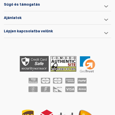
Súgó és támogatás
Ajánlatok
Tok Súlya:
113.3g/4oz
Lépjen kapcsolatba velünk