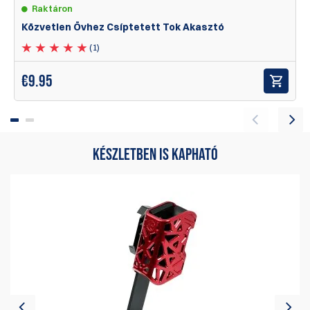
Raktáron
Nyolc rögzítési pont, amelyek biztosítják az igazi kézre
Közvetlen Övhez Csíptetett Tok Akasztó
állíthatóságot, magassági opciókat és a lehetőséget,
(1)
hogy a lövedékek kifelé nézzenek.
Egy robosztus alumínium labdaízületű övcsipesz, ami
€
9.95
lehetővé teszi a felhasználók számára, hogy beállítsák a
tok szögét és dőlését, biztosan rögzítve azt.
Csak 1.5”
széles övekre tervezve!
Egy kulcs-ülék illeszkedés egy egyedi széles fejű csavarral
kombinálva, hogy kiküszöbölje minden lehetséges
KÉSZLETBEN IS KAPHATÓ
mozgást vagy instabilitást.
Három készlet belső távtartóval, ami kompatibilis a legtöbb
kettős soros tárakkal, (kivéve a Glock .45 és HK .45 típusú
táraival.)
Három állítható magasságú pozíció az acél megállító
tűnek, meghatározva, hogy a tár milyen mélyen ül a
toktestben.
Kényelmes szerszám nélküli feszültségszabályzás, egy
nagy feszültségkerékkel.
Alumínium toktestek négy anodizált színben kaphatók:
Kék, Piros, Fekete és Ezüst.