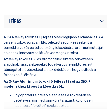
Ér
Leírás
A DAA X-Ray tokok az új fejlesztések legújabb állomásai a DAA
versenytokok sorában. Elkötelezettségünk részeként a
terméktervezés és teljesítmény fokozására, örömmel mutatjuk
be ezt az innovatív és látványos magazintokot.
Az X-Ray tokok az XI és XIP modellek sikeres tervezésén
alapulnak, visszajelzéseket fogadva ügyfeleinktől és elit
támogatott lövészekből annak érdekében, hogy javítsuk a
felhasználói élményt.
Az X-Ray Alumínium tokok fő fejlesztései az Xi/XIP
modellekhez képest a következők:
Egy optimalizált felső él tervezés a toktesten és
betéteken, ami megkönnyíti a tárazást, különösen
hasznos a "felvételi" szakaszokban.
Egy újonnan hozzáadott beállító csavar, ami az alsó hátsó