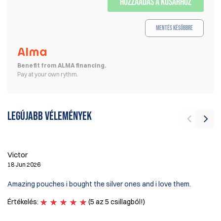
HOZZÁADÁS A KOSÁRHOZ
Mentés későbbre
Benefit from ALMA financing.
Pay at your own rythm.
Legújabb vélemények
B
10
Victor
I 
18 Jun 2026
Ca
Amazing pouches i bought the silver ones and i love them.
"B
ad
Értékelés:
(5 az 5 csillagból!)
us