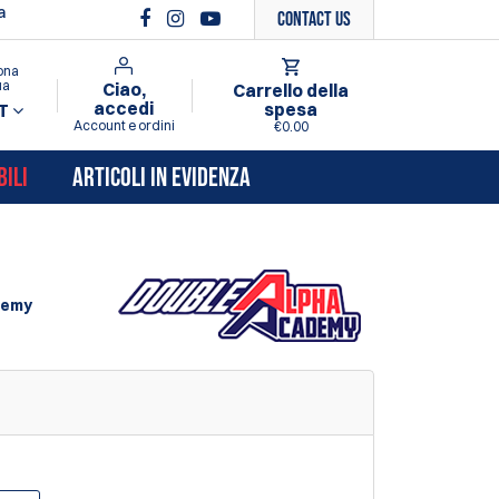
a
Contact Us
ona
ua
Ciao,
Carrello della
accedi
spesa
T
Account e ordini
€0.00
BILI
ARTICOLI IN EVIDENZA
demy