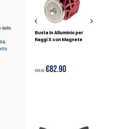
 dello
in Alluminio
Busta in Alluminio per
Porta Carica
gnete e
Raggi X con Magnete
Alluminio D
tà.
Distanziale
etto
Esteso
€82.90
€80.90
€88.90
RACCOMANDIAMO
INOLTRE