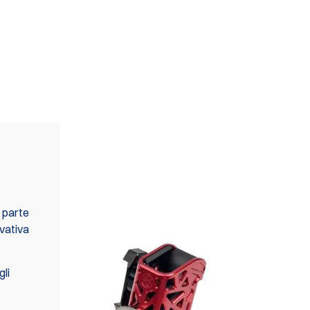
DISPONIBILE ANCHE IN
SET (S)
 parte
ovativa
gli