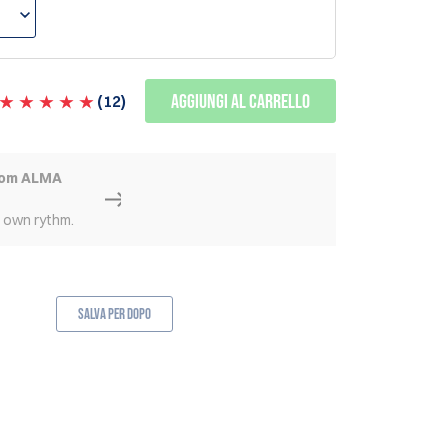
Aggiungi al carrello
(
12
)
rom ALMA
r own rythm.
Salva per dopo