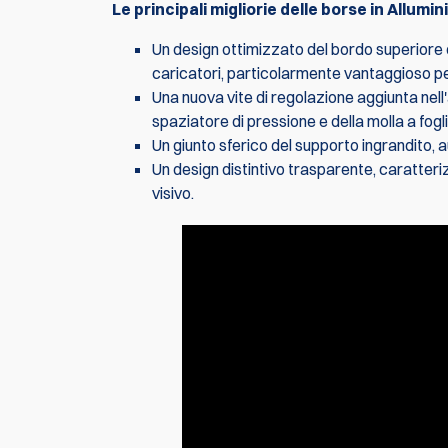
Le principali migliorie delle borse in Allumin
Un design ottimizzato del bordo superiore de
caricatori, particolarmente vantaggioso per 
Una nuova vite di regolazione aggiunta nell
spaziatore di pressione e della molla a fogli
Un giunto sferico del supporto ingrandito
Un design distintivo trasparente, caratteriz
visivo.