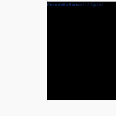
Peso della Borsa:
113.3g/4oz