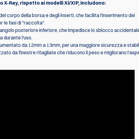
io X-Ray, rispetto ai modelli Xi/XIP, includono:
l corpo della borsa e degli inserti, che facilita l'inserimento dei
le fasi di "raccolta".
'angolo posteriore inferiore, che impedisce lo sblocco accidentale
Porta Riviste 
a durante l'uso.
X-Ray con Ma
, aumentato da 12mm a 13mm, per una maggiore sicurezza e stabili
Copertura
zato da finestre ritagliate che riducono il peso e migliorano l'asp
€92.85
€99.35