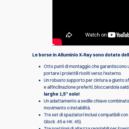
Le borse in Alluminio X-Ray sono dotate del
Otto punti di montaggio che garantiscono un
portare i proiettili rivolti verso l'esterno.
Un robusto supporto per cintura a giunto sfe
e all'inclinazione preferiti, bloccandola sa
larghe 1,5” solo!
Un adattamento a sedile chiave combinato c
movimento o instabilità.
Tre set di spaziatori inclusi compatibili co
Glock .45 e HK .45).
Tre posizioni di altezza regolabili per il per