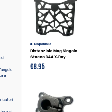
Disponibile
Distanziale Mag Singolo
Stacco DAA X-Ray
 di
€
8.95
l'angolo
ure
ricatori
atore si