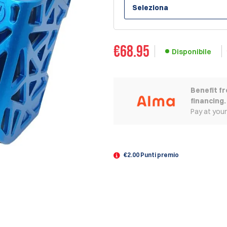
Seleziona
€
68.95
Disponibile
Benefit f
financing.
Pay at you
€2.00 Punti premio