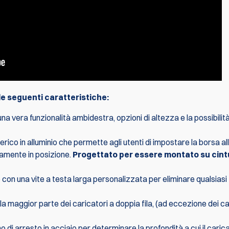
le seguenti caratteristiche:
a vera funzionalità ambidestra, opzioni di altezza e la possibilità
rico in alluminio che permette agli utenti di impostare la borsa al
ldamente in posizione.
Progettato per essere montato su cint
on una vite a testa larga personalizzata per eliminare qualsiasi
n la maggior parte dei caricatori a doppia fila, (ad eccezione dei ca
no di arresto in acciaio per determinare la profondità a cui il caric