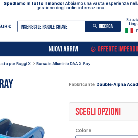
Spediamo in tutto il mondo!
Abbiamo una vasta esperienza nell
gestione degli ordini internazionali.
Selezi
Ling
RICERCA
EUR
€
I
NUOVI ARRIVI
OFFERTE IMPERDI
uste per Raggi X
Borsa in Alluminio DAA X-Ray
-Ray
Fabbricante
Double-Alpha Aca
SCEGLI OPZIONI
Colore