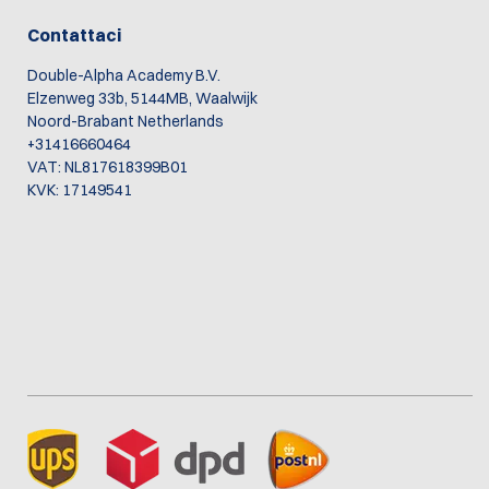
Contattaci
Double-Alpha Academy B.V.
Elzenweg 33b, 5144MB, Waalwijk
Noord-Brabant Netherlands
+31416660464
VAT: NL817618399B01
KVK: 17149541