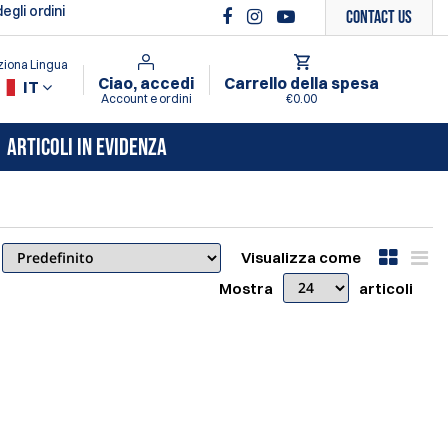
gli ordini
Contact Us
ziona Lingua
Ciao, accedi
Carrello della spesa
IT
Account e ordini
€0.00
ARTICOLI IN EVIDENZA
Visualizza come
Mostra
articoli