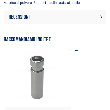
Matrice di polvere, Supporto della testa utensile.
Recensioni
Al momento non ci sono
Scrivi una recensione
recensioni. Puoi essere il primo a
RACCOMANDIAMO INOLTRE
scrivere una recensione