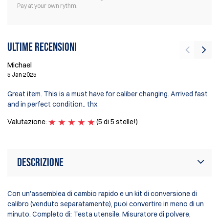
Pay at your own rythm.
Ultime recensioni
Michael
F
5 Jan 2025
22
Great item. This is a must have for caliber changing. Arrived fast
Tr
and in perfect condition.. thx
Le
Valutazione:
(5 di 5 stelle!)
Va
Descrizione
Con un'assemblea di cambio rapido e un kit di conversione di
calibro (venduto separatamente), puoi convertire in meno di un
minuto. Completo di: Testa utensile, Misuratore di polvere,