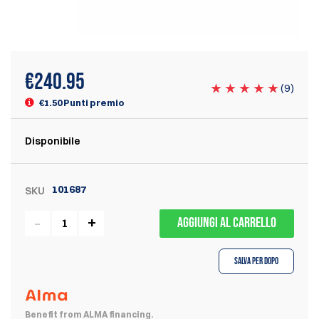
€
240.95
(
9
)
€1.50 Punti premio
Disponibile
101687
SKU
AGGIUNGI AL CARRELLO
Salva per dopo
Benefit from ALMA financing.