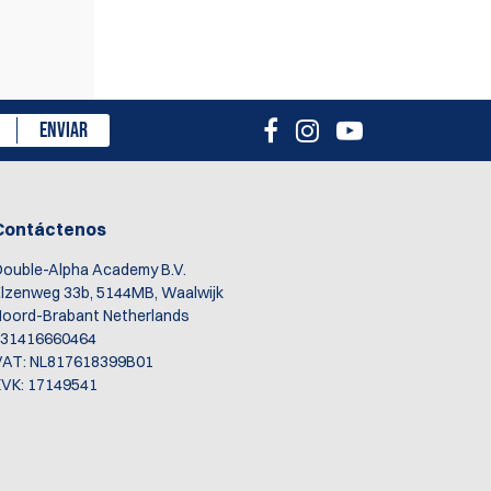
isión
ENVIAR
Contáctenos
ouble-Alpha Academy B.V.
lzenweg 33b, 5144MB, Waalwijk
oord-Brabant Netherlands
+31416660464
VAT: NL817618399B01
VK: 17149541