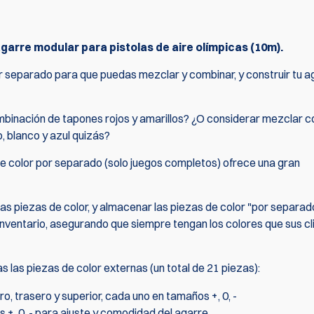
arre modular para pistolas de aire olímpicas (10m).
separado para que puedas mezclar y combinar, y construir tu a
mbinación de tapones rojos y amarillos? ¿O considerar mezclar c
, blanco y azul quizás?
e color por separado (solo juegos completos) ofrece una gran
las piezas de color, y almacenar las piezas de color "por separad
u inventario, asegurando que siempre tengan los colores que sus cl
 las piezas de color externas (un total de 21 piezas):
ro, trasero y superior, cada uno en tamaños +, 0, -
 +, 0, - para ajuste y comodidad del agarre