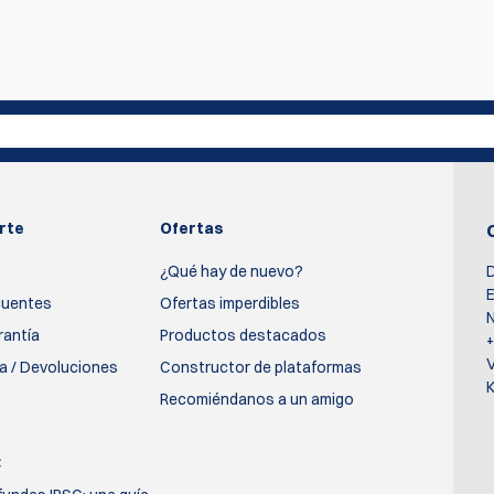
primero en escribir una reseña
Escribir rev
rte
Ofertas
¿Qué hay de nuevo?
D
E
cuentes
Ofertas imperdibles
N
rantía
Productos destacados
ía / Devoluciones
Constructor de plataformas
K
Recomiéndanos a un amigo
C