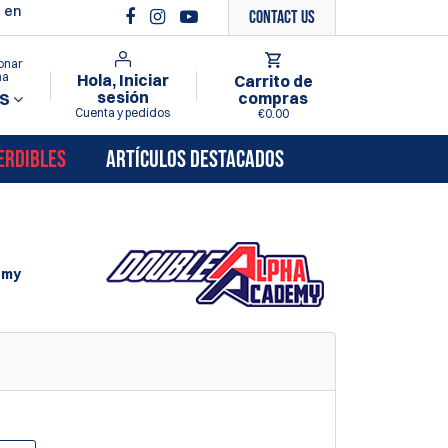
 en
Contact Us
onar
ma
Hola, Iniciar
Carrito de
sesión
compras
S
Cuenta y pedidos
€0.00
ERDIBLES
ARTÍCULOS DESTACADOS
emy