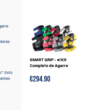
EN SET(S)
garre
olores
SMART GRIP – el Kit
Completo de Agarre
o". Esto
€294.90
ientes