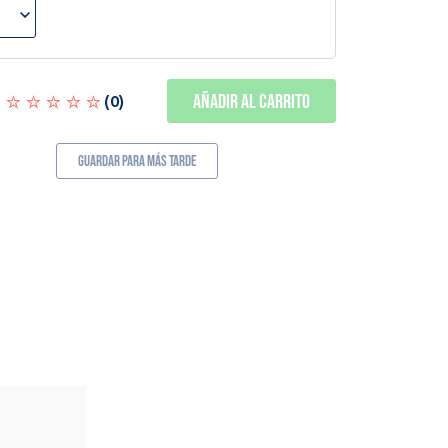
Añadir al carrito
(
0
)
Guardar para más tarde
TAMBIÉN DISPONIBLE