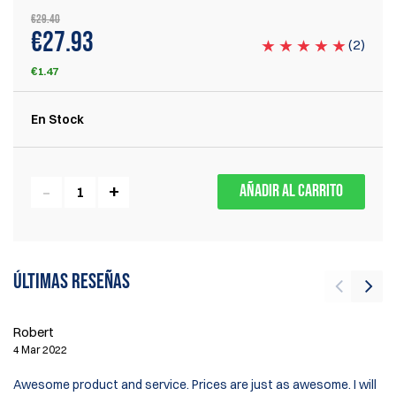
€29.40
€27.93
(
2
)
€1.47
En Stock
AÑADIR AL CARRITO
Últimas reseñas
Ll
Robert
15
4 Mar 2022
Be
Awesome product and service. Prices are just as awesome. I will
pu