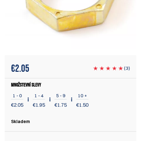
€
2.05
(
3
)
MNOŽSTEVNÍ SLEVY
1 - 0
1 - 4
5 - 9
10 +
€
2.05
€
1.95
€
1.75
€
1.50
Skladem