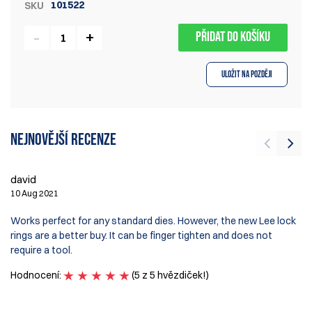
101522
SKU
PŘIDAT DO KOŠÍKU
Uložit na později
Nejnovější recenze
david
T
10 Aug 2021
22
Works perfect for any standard dies. However, the new Lee lock
I 
rings are a better buy. It can be finger tighten and does not
al
require a tool.
H
Hodnocení:
(5 z 5 hvězdiček!)