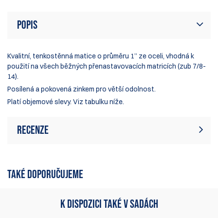
Popis
Kvalitní, tenkostěnná matice o průměru 1” ze oceli, vhodná k
použití na všech běžných přenastavovacích matricích (zub 7/8-
14).
Posílená a pokovená zinkem pro větší odolnost.
Platí objemové slevy. Viz tabulku níže.
Recenze
Momentálně zde nejsou žádné recenze
Napsat recenzi
produktu. Buďte první, kdo napíše
TAKÉ DOPORUČUJEME
recenzi
K DISPOZICI TAKÉ V SADÁCH