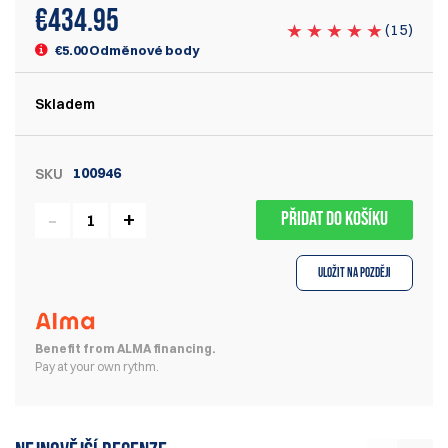
€
434.95
(
15
)
€5.00 Odměnové body
Skladem
100946
SKU
PŘIDAT DO KOŠÍKU
Uložit na později
Benefit from ALMA financing.
Pay at your own rythm.