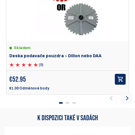
1 Jan 2016
I Have two Dillon 650 and i bought it without case feeder, it
was a mistake. However now i have it too for small and
large...
Norbert Salomon
Skladem
Položky
1
až
2
z celkového počtu
2
Deska podavače pouzdra – Dillon nebo DAA
1
(9)
€
52.95
€1.00 Odměnové body
K DISPOZICI TAKÉ V SADÁCH