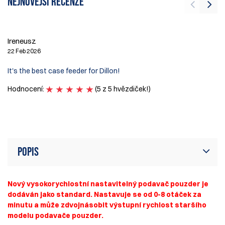
Nejnovější recenze
Pe
Ireneusz
13
22 Feb 2026
Do
It's the best case feeder for Dillon!
Wo
Hodnocení:
(5 z 5 hvězdiček!)
H
Popis
Nový vysokorychlostní nastavitelný podavač pouzder je
dodáván jako standard. Nastavuje se od 0-8 otáček za
minutu a může zdvojnásobit výstupní rychlost staršího
modelu podavače pouzder.