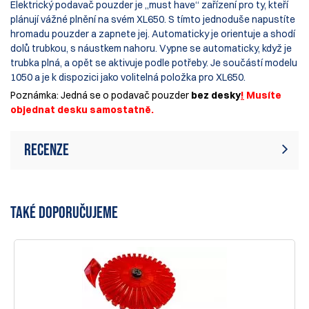
Elektrický podavač pouzder je „must have“ zařízení pro ty, kteří
plánují vážné plnění na svém XL650. S tímto jednoduše napustíte
hromadu pouzder a zapnete jej. Automaticky je orientuje a shodí
dolů trubkou, s náustkem nahoru. Vypne se automaticky, když je
trubka plná, a opět se aktivuje podle potřeby. Je součástí modelu
1050 a je k dispozici jako volitelná položka pro XL650.
Poznámka: Jedná se o podavač pouzder
bez desky
!
Musíte
objednat desku samostatně.
Recenze
Hodnocení:
(15)
Napsat recenzi
TAKÉ DOPORUČUJEME
26 Feb 2017
Top Maschine. Es ist meine 2. Dillonhülsenzuführung.
Präzise, zuverlässig einfach gut.
Klaus