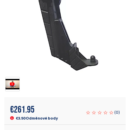
€
261.95
(
0
)
€3.50 Odměnové body