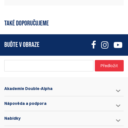
Momentálně zde nejsou žádné recenze
Napsat recenzi
produktu. Buďte první, kdo napíše
TAKÉ DOPORUČUJEME
recenzi
BUĎTE V OBRAZE
Předložit
Akademie Double-Alpha
Nápověda a podpora
Nabídky