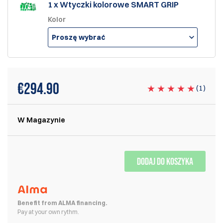
1 x Wtyczki kolorowe SMART GRIP
Kolor
Proszę wybrać
€294.90
(
1
)
W Magazynie
DODAJ DO KOSZYKA
Benefit from ALMA financing.
Pay at your own rythm.