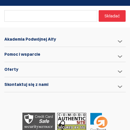
Torba z Elementami Adaptera
: torba strunowa
zawierająca wszystkie adaptery i śruby do montażu
różnych typów pistoletów:
Składać
Wiele plastikowych wkładek do dostosowania do
różnych marek i modeli pistoletów (A1, A2, A2L, A3,
A4, A5, B, C)
Bogaty zestaw śrub, dzięki czemu masz
Akademia Podwójnej Alfy
odpowiednią dla każdego modelu (M4x40/45/50/90,
M5x45/50/55/60/65/70/75/80/85/90, duża/mała
Pomoc i wsparcie
podkładka)
Stalowa płytka przechyłowa, która może być
używana z niektórymi typami broni
Oferty
li>Dolny klin i stalowa płytka kątowa dla punktu
montażowego śruby
Skontaktuj się z nami
Element montażowy do elektronicznego spustu,
wraz z śrubami montażowymi
Dwie stalowe wagi
Instrukcje obsługi w języku
angielskim
i
niemieckim
Specjalna skrzynka EVA, idealna na późniejsze używanie
jako skrzynka na akcesoria.