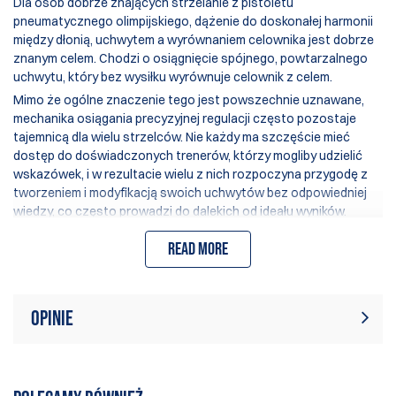
Dla osób dobrze znających strzelanie z pistoletu
pneumatycznego olimpijskiego, dążenie do doskonałej harmonii
między dłonią, uchwytem a wyrównaniem celownika jest dobrze
znanym celem. Chodzi o osiągnięcie spójnego, powtarzalnego
uchwytu, który bez wysiłku wyrównuje celownik z celem.
Mimo że ogólne znaczenie tego jest powszechnie uznawane,
mechanika osiągania precyzyjnej regulacji często pozostaje
tajemnicą dla wielu strzelców. Nie każdy ma szczęście mieć
dostęp do doświadczonych trenerów, którzy mogliby udzielić
wskazówek, i w rezultacie wielu z nich rozpoczyna przygodę z
tworzeniem i modyfikacją swoich uchwytów bez odpowiedniej
wiedzy, co często prowadzi do dalekich od ideału wyników.
SMART GRIP
wprowadza rewolucyjne rozwiązanie
Read more
umożliwiające precyzyjną regulację krytycznych wymiarów
uchwytu. Jest to możliwe dzięki wykorzystaniu sześciu
zewnętrznych wymiennych elementów wtykowych, dostępnych
w trzech różnych rozmiarach. Ten innowacyjny sposób pozwala
Opinie
zarówno początkującym, jak i doświadczonym strzelcom
eksperymentować z tymi elementami, dostosowując krytyczne
wymiary uchwytu. Poprzez proste zamienianie dostępnych
W tej chwili nie ma żadnych recenzji
Napisać recenzję
rozmiarów elementów, nawet ci nowi w sporcie mogą stopniowo
produktów. Bądź pierwszym, który