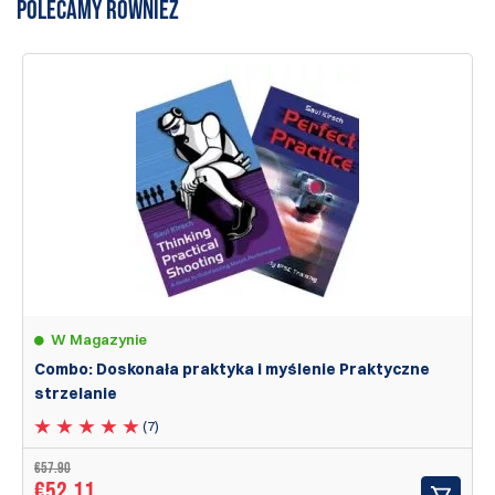
POLECAMY RÓWNIEŻ
pisze recenzję
W Magazynie
Combo: Doskonała praktyka i myślenie Praktyczne
strzelanie
(7)
€57.90
€52.11