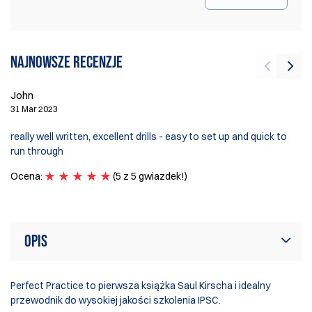
Najnowsze recenzje
John
B
31 Mar 2023
11
really well written, excellent drills - easy to set up and quick to
Gr
run through
m
Ocena:
(5 z 5 gwiazdek!)
O
Opis
Perfect Practice to pierwsza książka Saul Kirscha i idealny
przewodnik do wysokiej jakości szkolenia IPSC.