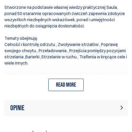
Stworzone na podstawie własnej wiedzy praktycznej Saula,
ponad 50 starannie opracowanych ćwiczeń zapewnia zdobycie
wszystkich niezbędnych wskazówek, porad i umiejętności
niezbędnych do osiągnięcia doskonałości.
Tematy obejmują:
Celność i kontrolę odrzutu , Zwoływanie strzałów , Poprawę
swojego chwytu , Przeładowania , Przejścia pomiędzy pozycjami
strzelania ,Barierki ,Strzelanie w ruchu , Trafienia w kręcące cele i
wiele innych.
Każdy temat zawiera szczegółowe spostrzeżenia dotyczące
postaw i technik niezbędnych do sukcesu. Każde ćwiczenie jest
Read more
szczegółowo wyjaśnione - jak strzelać, czego się nauczysz
oraz jak śledzić swój postęp i krzywą uczenia się.
Opinie
W tej chwili nie ma żadnych recenzji
Napisać recenzję
produktów. Bądź pierwszym, który