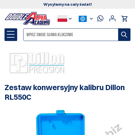
Wysyłamy na cały świat!
Zestaw konwersyjny kalibru Dillon
RL550C