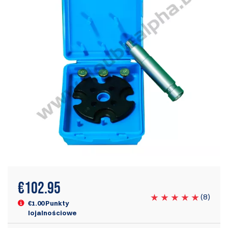
€
102.95
(
8
)
€1.00 Punkty
lojalnościowe