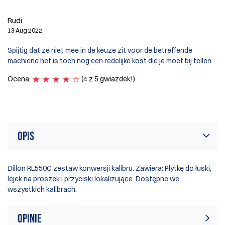
R
Rudi
29
13 Aug 2022
As
Spijtig dat ze niet mee in de keuze zit voor de betreffende
th
machiene het is toch nog een redelijke kost die je moet bij tellen
ve
Ocena:
(4 z 5 gwiazdek!)
O
Opis
Dillon RL550C zestaw konwersji kalibru. Zawiera: Płytkę do łuski,
lejek na proszek i przyciski lokalizujące. Dostępne we
wszystkich kalibrach.
Opinie