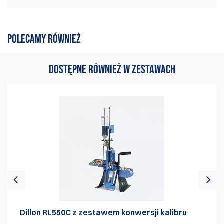
W tej chwili nie ma żadnych recenzji
Napisać recenzję
produktów. Bądź pierwszym, który
POLECAMY RÓWNIEŻ
pisze recenzję
DOSTĘPNE RÓWNIEŻ W ZESTAWACH
Dillon RL550C z zestawem konwersji kalibru