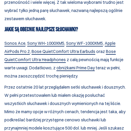
przenośność i wiele więcej. Z tak wieloma wyborami trudno jest
wybrać tylko jedną parę słuchawek, nazwaną najlepszą ogólnie
zestawem słuchawek.
JAKIE SĄ OBECNIE NAJLEPSZE SŁUCHAWKI?
Sonos Ace
,
Sony WH-1000XM5
,
Sony WF-1000XM5
,
Apple
AirPods Pro 2
,
Bose QuietComfort Ultra Earbuds
oraz
Bose
QuietComfort Ultra Headphones
z całą pewnością mają funkcje
warte uwagi. Dodatkowo, z
obniżkami Prime Day
teraz w pełni,
można zaoszczędzić trochę pieniędzy.
Przez ostatnie 20 lat przeglądałem setki słuchawek i dousznych.
W pełni przetestowałem lub miałem okazję posłuchać
wszystkich słuchawek i dousznych wymienionych na tej liście.
Mimo że mamy opcje w różnych cenach, tendencja jest taka, aby
podkreślać bardziej przystępne cenowo słuchawki lub
przynajmniej modele kosztujące 500 dol. lub mniej. Jeśli szukasz