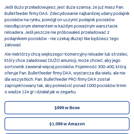
Jeśli dużo przeładowujesz, jest duża szansa, że już masz
Pan.
Bulletfeeder
firmy DAA. Zdecydowanie najbardziej udany podajnik
pocisków na rynku, pomógł on uczynić podajnik pocisków
nieodłącznym elementem w każdym poważnym warsztacie
reloadera. Jeśli jeszcze nie próbowałeś przeładować z
podajnikiem pocisków - nie czekaj dłużej! Nie będziesz tego
żałować.
Ale niektórzy chcą większego! Komercyjny reloader lub strzelec,
który chce załadować DUŻO amunicji, może chcieć, aby jego
sortownik zawierał więcej pocisków. Pojemność 300-400, którą
oferuje
Pan. Bulletfeeder
firmy DAA, wystarcza dla wielu, ale nie
dla wszystkich. Pan. Bulletfeeder PRO firmy DAA został
zaprojektowany tak, aby pomieścić ponad 1000 pocisków 9 mm
o wadze 124 gr i działał jak w zegarku.
$999 w Bose
$1,099 w Amazon