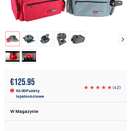
€
125.95
(
42
)
€3.00 Punkty
lojalnościowe
W Magazynie