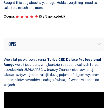
It
Bought this bag about a year ago. Holds everything I need to
th
take to a match and more.
pa
Ocena:
(5 z 5 gwiazdek!)
O
Opis
Wiele lat po wprowadzeniu,
Torba CED Deluxe Professional
Range
wciąż jest jedną z najbardziej rozpoznawalnych toreb
strzeleckich USPSA/IPSC w branży. Znana z niezrównanej
jakości, sztywnej konstrukcji i dużej pojemności, jest wyborem
uczestników zawodów z całego świata, używana w ponad 58
krajach.