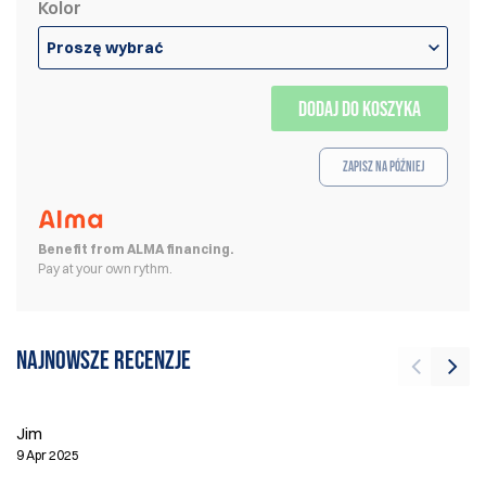
Kolor
Proszę wybrać
DODAJ DO KOSZYKA
Zapisz na później
Benefit from ALMA financing.
Pay at your own rythm.
Najnowsze recenzje
T
Jim
16
9 Apr 2025