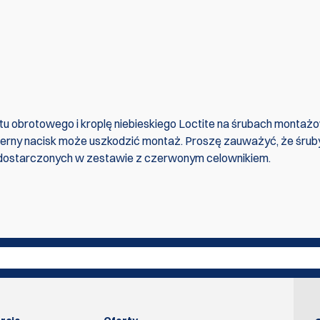
u obrotowego i kroplę niebieskiego Loctite na śrubach montaż
ierny nacisk może uszkodzić montaż. Proszę zauważyć, że śrub
 dostarczonych w zestawie z czerwonym celownikiem.
. Bądź pierwszym, który pisze recenzję
Napisać rec