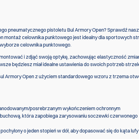
jego pneumatycznego pistoletu Bul Armory Open? Sprawdź nasz
montaż celownika punktowego jest idealny dla sportowych st
y wyborze celownika punktowego.
montować i zdjąć swoją optykę, zachowując elastyczność zmia
sze będziesz miał idealne ustawienia do swoich potrzeb strzel
 Bul Armory Open z użyciem standardowego wzoru z trzema otw
 z anodowanym/posrebrzanym wykończeniem ochronnym
ybuchową, która zapobiega zarysowaniu soczewki czerwonego
ochylony o jeden stopień w dół, aby dopasować się do kąta lufy