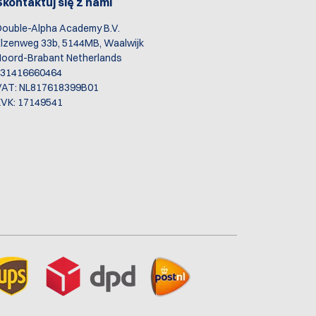
Skontaktuj się z nami
ouble-Alpha Academy B.V.
lzenweg 33b, 5144MB, Waalwijk
oord-Brabant Netherlands
+31416660464
VAT: NL817618399B01
VK: 17149541