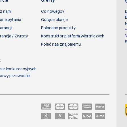
rcie
Oferty
 z nami
Co nowego?
D
E
ane pytania
Gorące okazje
N
arancji
Polecane produkty
rancja / Zwroty
Konstruktor platform wiertniczych
K
Poleć nas znajomemu
C
bur konkurencyjnych
sowy przewodnik