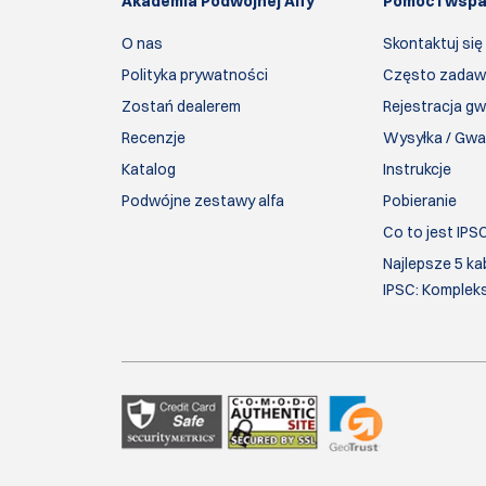
Akademia Podwójnej Alfy
Pomoc i wspa
O nas
Skontaktuj się
Polityka prywatności
Często zadaw
Zostań dealerem
Rejestracja gw
Recenzje
Wysyłka / Gwa
Katalog
Instrukcje
Podwójne zestawy alfa
Pobieranie
Co to jest IPS
Najlepsze 5 ka
IPSC: Komplek