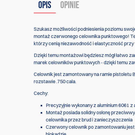
Opis
Opinie
Szukasz możliwości podniesienia poziomu swo
montaż czerwonego celownika punktowego! Ten 
którzy cenią niezawodność i elastyczność prz
Dzięki temu montażowi będziesz mógł łatwo za
marek celowników punktowych - dzięki temu zaw
Celownik jest zamontowany na ramie pistoletu
rozstawie .750 cala.
Cechy:
Precyzyjnie wykonany z aluminium 6061
Montaż posiada solidny osłonę przeciww
celownika przez brud i zanieczyszczenia
Czerwony celownik po zamontowaniu jest p
blokadzie.