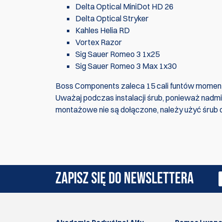
Delta Optical MiniDot HD 26
Delta Optical Stryker
Kahles Helia RD
Vortex Razor
Sig Sauer Romeo 3 1x25
Sig Sauer Romeo 3 Max 1x30
Boss Components zaleca 15 cali funtów moment
Uważaj podczas instalacji śrub, ponieważ nadm
montażowe nie są dołączone, należy użyć śrub
W tej chwili nie ma żadnych recenzji produktów
ZAPISZ SIĘ DO NEWSLETTERA