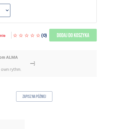
Dodaj do koszyka
(
0
)
nie
rom ALMA
r own rythm.
Zapisz na później