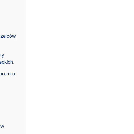
rzelców,
ny
eckich.
orami o
 w