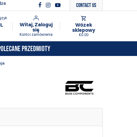
dze
Contact Us
ęzyk
Witaj, Zaloguj
Wózek
PL
się
sklepowy
Konto i zamówienia
€0.00
POLECANE PRZEDMIOTY
sja