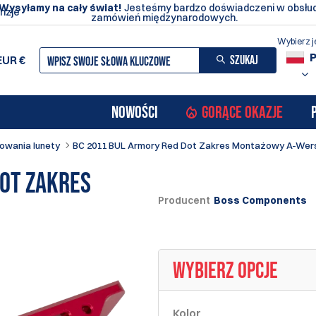
Wysyłamy na cały świat!
Jesteśmy bardzo doświadczeni w obsłu
nzje
zamówień międzynarodowych.
Wybierz j
SZUKAJ
EUR
€
NOWOŚCI
GORĄCE OKAZJE
owania lunety
BC 2011 BUL Armory Red Dot Zakres Montażowy A-Wer
Dot Zakres
Producent
Boss Components
WYBIERZ OPCJE
Kolor