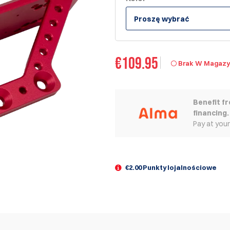
Proszę wybrać
€
109.95
Brak W Magazy
Benefit f
financing.
Pay at you
€2.00 Punkty lojalnościowe