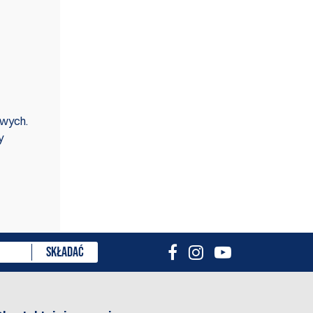
owych.
y
enzję
SKŁADAĆ