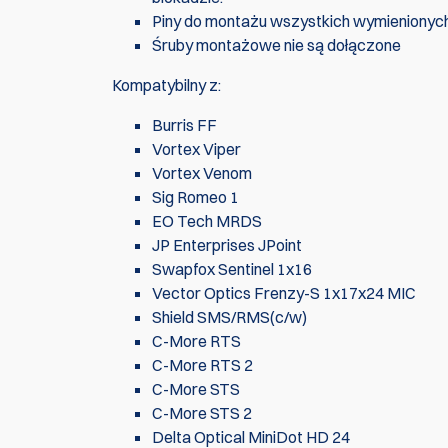
Piny do montażu wszystkich wymienionyc
Śruby montażowe nie są dołączone
Kompatybilny z:
Burris FF
Vortex Viper
Vortex Venom
Sig Romeo 1
EO Tech MRDS
JP Enterprises JPoint
Swapfox Sentinel 1x16
Vector Optics Frenzy-S 1x17x24 MIC
Shield SMS/RMS(c/w)
C-More RTS
C-More RTS 2
C-More STS
C-More STS 2
Delta Optical MiniDot HD 24