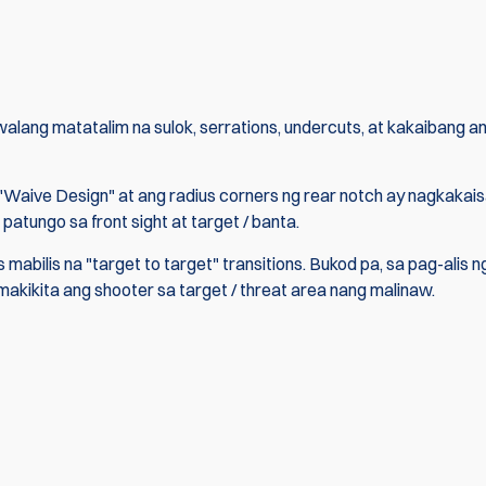
walang matatalim na sulok, serrations, undercuts, at kakaibang a
 "Waive Design" at ang radius corners ng rear notch ay nagkakais
atungo sa front sight at target / banta.
abilis na "target to target" transitions. Bukod pa, sa pag-alis n
akikita ang shooter sa target / threat area nang malinaw.
ing ang unang sumulat ng review
Sumulat ng Pags