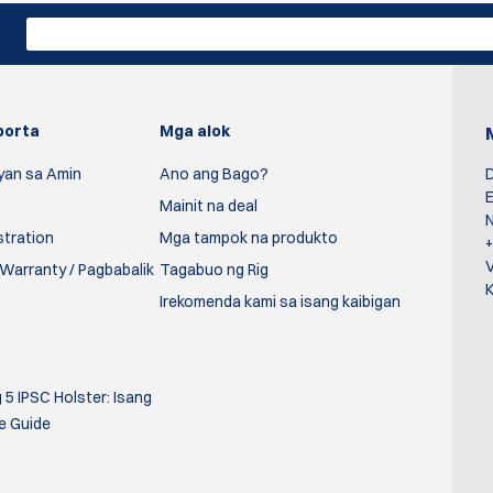
porta
Mga alok
yan sa Amin
Ano ang Bago?
D
E
Mainit na deal
N
stration
Mga tampok na produkto
Warranty / Pagbabalik
Tagabuo ng Rig
K
Irekomenda kami sa isang kaibigan
5 IPSC Holster: Isang
e Guide