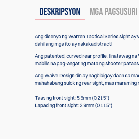
Deskripsyon
Mga Pagsusuri
Ang disenyo ng Warren Tactical Series sight ay 
dahil ang mga ito ay nakakadistract!
Ang patented, curved rear profile, tinatawag na
mabilis na pag-angat ng mata ng shooter pataas p
Ang Waive Design din ay nagbibigay daan sa mas m
mahahabang sulok ng rear sight, mas maraming m
Taas ng front sight: 5.5mm (0.215”)
Lapad ng front sight: 2.9mm (0.115”)
Sa ngayon, walang mga review sa produkto. Mag