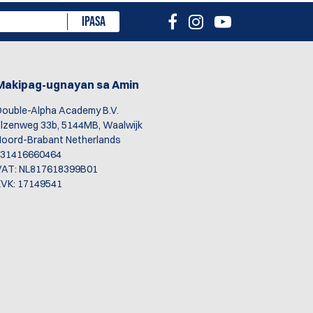
IPASA
Makipag-ugnayan sa Amin
ouble-Alpha Academy B.V.
lzenweg 33b, 5144MB, Waalwijk
oord-Brabant Netherlands
+31416660464
VAT: NL817618399B01
VK: 17149541