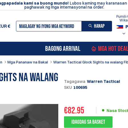
agpapadala kami sa buong mundo!
Lubos kaming may karanasan
paghawak ng mga internasyonal na order.
Pumili 
Wika
HANAP
EUR
€
BAGONG ARRIVAL
MGA HOT DEA
in
Mga Pananaw na Bakal
Warren Tactical Glock Sights na walang Fi
ights na walang
Tagagawa
Warren Tactical
SKU
100695
€
82.95
Nasa Stoc
Idagdag sa Basket