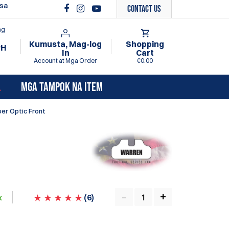
 sa
Contact Us
ng
Kumusta, Mag-log
Shopping
PH
In
Cart
Account at Mga Order
€0.00
L
MGA TAMPOK NA ITEM
ber Optic Front
(
6
)
k