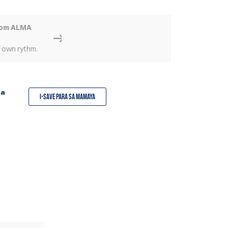
rom ALMA
r own rythm.
la
I-save para sa Mamaya