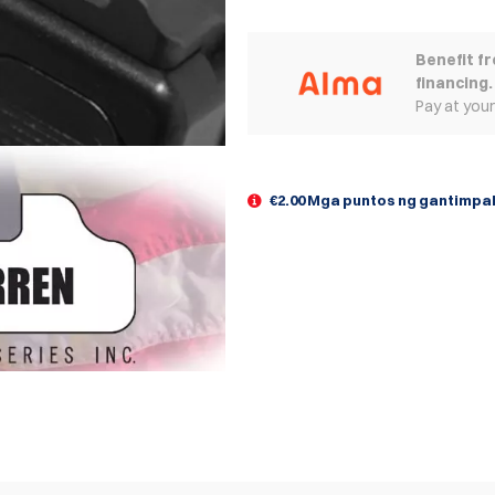
Benefit f
financing.
Pay at you
€2.00 Mga puntos ng gantimpa