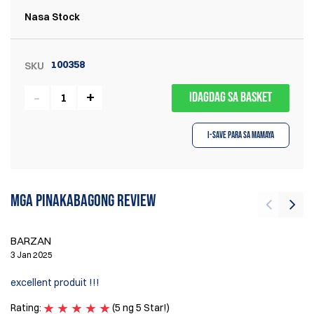
Nasa Stock
100358
SKU
IDAGDAG SA BASKET
I-save para sa Mamaya
Mga pinakabagong review
T
BARZAN
2 
3 Jan 2025
Wh
excellent produit !!!
pa
Rating:
(5 ng 5 Star!)