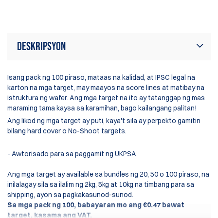
Ra
Deskripsyon
Isang pack ng 100 piraso, mataas na kalidad, at IPSC legal na
karton na mga target, may maayos na score lines at matibay na
istruktura ng wafer. Ang mga target na ito ay tatanggap ng mas
maraming tama kaysa sa karamihan, bago kailangang palitan!
Ang likod ng mga target ay puti, kaya't sila ay perpekto gamitin
bilang hard cover o No-Shoot targets.
- Awtorisado para sa paggamit ng UKPSA
Ang mga target ay available sa bundles ng 20, 50 o 100 piraso, na
inilalagay sila sa ilalim ng 2kg, 5kg at 10kg na timbang para sa
shipping, ayon sa pagkakasunod-sunod.
Sa mga pack ng 100, babayaran mo ang €0.47 bawat
target, kasama ang VAT.