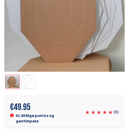
€
49.95
(
8
)
€1.50 Mga puntos ng
gantimpala