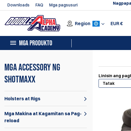
Nagpapa
Downloads
FAQ
Mga pagsusuri
Region
EUR
€
MGA PRODUKTO
Mga Accessory ng
Linisin ang pa
SHOTMAXX
Tatak
Holsters at Rigs
Mga Makina at Kagamitan sa Pag-
reload