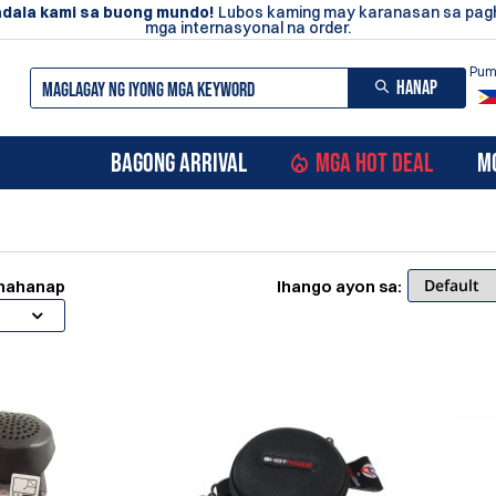
dala kami sa buong mundo!
Lubos kaming may karanasan sa pa
mga internasyonal na order.
Pumi
HANAP
BAGONG ARRIVAL
MGA HOT DEAL
M
ghahanap
Ihango ayon sa: