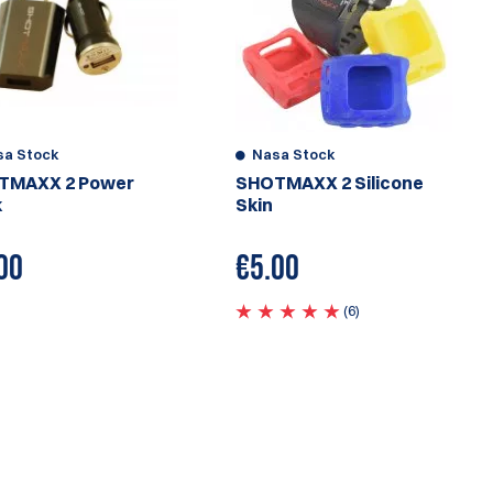
sa Stock
Nasa Stock
TMAXX 2 Power
SHOTMAXX 2 Silicone
k
Skin
00
€
5.00
(6)