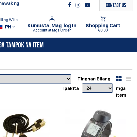
ghawak ng
Contact Us
li ng Wika
Kumusta, Mag-log In
Shopping Cart
PH
Account at Mga Order
€0.00
GA TAMPOK NA ITEM
Tingnan Bilang
Ipakita
mga
item