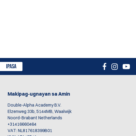
IPASA
Makipag-ugnayan sa Amin
Double-Alpha Academy B.V.
Elzenweg 33b, 5144MB, Waalwijk
Noord-Brabant Netherlands
+31416660464
VAT: NL817618399B01