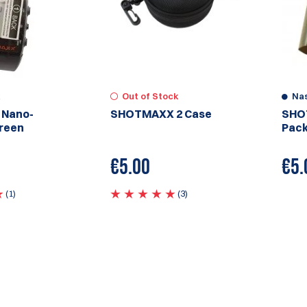
k
Out of Stock
Na
 Nano-
SHOTMAXX 2 Case
SHO
reen
Pac
€
5.00
€
5.
(1)
(3)