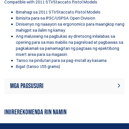
Compatible with 2011 STI/Staccato Pistol Models
Ibinahagi sa 2011 STI/Staccato Pistol Models
Ibinisita para sa IPSC/USPSA Open Division
Dinisenyo ng naaayon sa ergonomics para maangkop nang
mahigpit sa ilalim ng kamay.
Ang maluwang na pagbukas ay diretsong inilalabas sa
opening para sa mas mabilis na pagreload at pagbawas sa
pagkakamali sa pamamagitan ng pagtaas ng epektibong
insert area para sa magasin.
Tanso na pindutan para sa pag-install ay kasama
Bigat (tanso 155 grams)
Mga Pagsusuri
Sa ngayon, walang mga review sa
Sumulat ng Pagsusuri
produkto. Maging ang unang
INIIREREKOMENDA RIN NAMIN
sumulat ng review