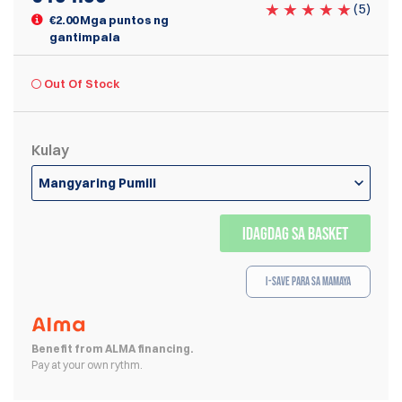
(
5
)
€2.00 Mga puntos ng
gantimpala
Out Of Stock
Kulay
Mangyaring Pumili
IDAGDAG SA BASKET
I-save para sa Mamaya
Benefit from ALMA financing.
Pay at your own rythm.