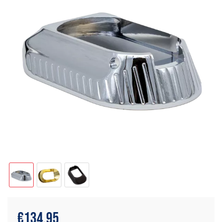
€
134.95