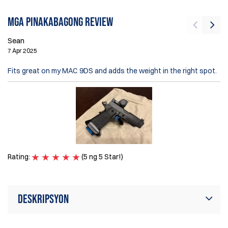
Mga pinakabagong review
Sean
7 Apr 2025
Ti
Fits great on my MAC 9DS and adds the weight in the right spot.
15
Pe
An
re
Ra
Rating:
(5 ng 5 Star!)
Deskripsyon