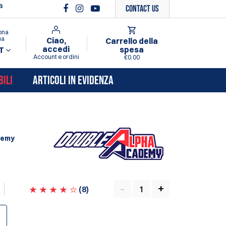
a
Contact Us
ona
ua
Ciao,
Carrello della
accedi
spesa
T
Account e ordini
€0.00
BILI
ARTICOLI IN EVIDENZA
demy
(
8
)