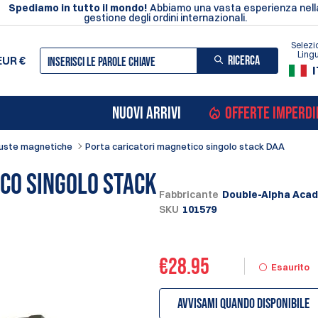
Spediamo in tutto il mondo!
Abbiamo una vasta esperienza nell
gestione degli ordini internazionali.
Selezi
Ling
RICERCA
EUR
€
I
NUOVI ARRIVI
OFFERTE IMPERDI
uste magnetiche
Porta caricatori magnetico singolo stack DAA
co singolo stack
Fabbricante
Double-Alpha Aca
SKU
101579
€
28.95
Esaurito
Avvisami quando disponibile