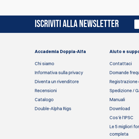
Al momento non ci sono recensioni. Puoi essere i
ISCRIVITI ALLA NEWSLETTER
Accademia Doppia-Alfa
Aiuto e supp
Chi siamo
Contattaci
Informativa sulla privacy
Domande frequ
Diventa un rivenditore
Registrazione 
Recensioni
Spedizione / G
Catalogo
Manuali
Double-Alpha Rigs
Download
Cos'è l'IPSC
Le 5 migliori f
completa