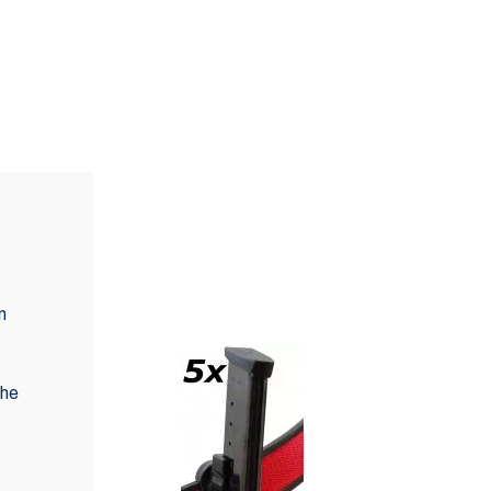
DISPONIBILE ANCHE IN
SET (S)
n
che