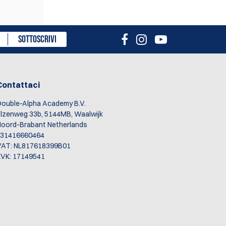
sione
SOTTOSCRIVI
Contattaci
ouble-Alpha Academy B.V.
lzenweg 33b, 5144MB, Waalwijk
oord-Brabant Netherlands
+31416660464
VAT: NL817618399B01
VK: 17149541