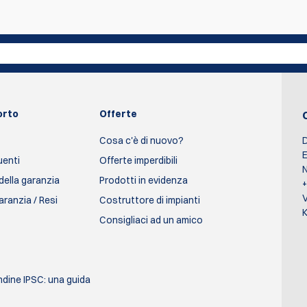
l primo a scrivere una recensione
Scrivi una recen
orto
Offerte
Cosa c'è di nuovo?
D
E
enti
Offerte imperdibili
N
della garanzia
Prodotti in evidenza
aranzia / Resi
Costruttore di impianti
K
Consigliaci ad un amico
ondine IPSC: una guida