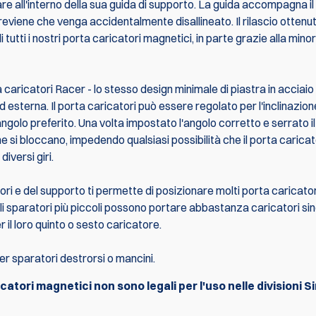
e all'interno della sua guida di supporto. La guida accompagna il
previene che venga accidentalmente disallineato. Il rilascio ottenu
i tutti i nostri porta caricatori magnetici, in parte grazie alla mino
a caricatori Racer - lo stesso design minimale di piastra in acciaio
d esterna. Il porta caricatori può essere regolato per l'inclinazion
angolo preferito. Una volta impostato l'angolo corretto e serrato il
e si bloccano, impedendo qualsiasi possibilità che il porta caricato
diversi giri.
tori e del supporto ti permette di posizionare molti porta caricato
 gli sparatori più piccoli possono portare abbastanza caricatori si
il loro quinto o sesto caricatore.
er sparatori destrorsi o mancini.
atori magnetici non sono legali per l'uso nelle divisioni S