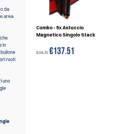
to da
re area
Combo - 5x Astuccio
Magnetico Singolo Stack
 che
e in
€137.51
 bullone
€144.75
ri ruoti
ri uno
ngle
ingle