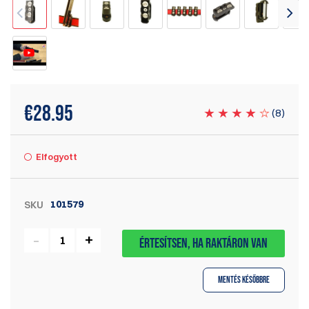
€
28.95
(
8
)
Elfogyott
101579
SKU
ÉRTESÍTSEN, HA RAKTÁRON VAN
Mentés későbbre