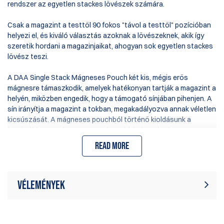
rendszer az egyetlen stackes lövészek számára.
Csak a magazint a testtől 90 fokos "távol a testtől" pozícióban
helyezi el, és kiváló választás azoknak a lövészeknek, akik így
szeretik hordani a magazinjaikat, ahogyan sok egyetlen stackes
lövész teszi.
A DAA Single Stack Mágneses Pouch két kis, mégis erős
mágnesre támaszkodik, amelyek hatékonyan tartják a magazint a
helyén, miközben engedik, hogy a támogató sínjában pihenjen. A
sín irányítja a magazint a tokban, megakadályozva annak véletlen
kicsúszását. A mágneses pouchból történő kioldásunk a
legsimább a mi mágneses pouch-aink között, részben az
egyetlen stackes magazinok kisebb érintkezési területe miatt.
Read more
Az övcsat azonos a Racer tokokban használatos övcsattal -
ugyanazzal a minimális acél lemez tervezettel, amely
megszünteti a belső és külső öv közötti részt. A tok dőlésszöge
Vélemények
nagyon kis lépésekben állítható, lehetővé téve számodra a
preferált szög beállítását. Miután a megfelelő szög beállításra
Jelenleg nincsenek termékértékelések.
került, és a középső csavar meghúzódott, a csatlakozó részben
Írjon véleményt
Legyél Te az első, aki ír értékelést