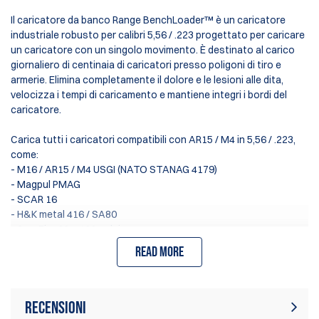
Il caricatore da banco Range BenchLoader™ è un caricatore
industriale robusto per calibri 5,56 / .223 progettato per caricare
un caricatore con un singolo movimento. È destinato al carico
giornaliero di centinaia di caricatori presso poligoni di tiro e
armerie. Elimina completamente il dolore e le lesioni alle dita,
velocizza i tempi di caricamento e mantiene integri i bordi del
caricatore.
Carica tutti i caricatori compatibili con AR15 / M4 in 5,56 / .223,
come:
- M16 / AR15 / M4 USGI (NATO STANAG 4179)
- Magpul PMAG
- SCAR 16
- H&K metal 416 / SA80
- SureFire 60 e 100 colpi
- Beretta AR 70-90
Read more
- Lancer *
- e molti altri
Recensioni