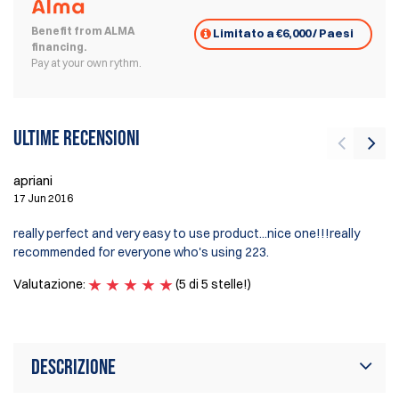
Benefit from ALMA
Limitato a €6,000 / Paesi
financing.
Pay at your own rythm.
Ultime recensioni
si
apriani
19
17 Jun 2016
pe
really perfect and very easy to use product...nice one!!!really
if
recommended for everyone who's using 223.
ti
Valutazione:
(5 di 5 stelle!)
Va
Descrizione