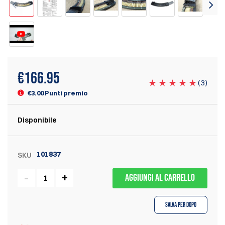
€
166.95
(
3
)
€3.00 Punti premio
Disponibile
101837
SKU
AGGIUNGI AL CARRELLO
Salva per dopo