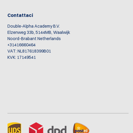
Contattaci
Double-Alpha Academy B.V.
Elzenweg 33b, 5144MB, Waalwijk
Noord-Brabant Netherlands
+31416660464
VAT: NL817618399B01
KVK: 17149541