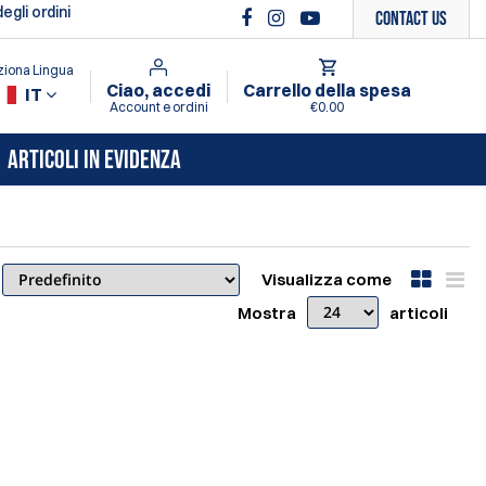
gli ordini
Contact Us
ziona Lingua
Ciao, accedi
Carrello della spesa
IT
Account e ordini
€0.00
ARTICOLI IN EVIDENZA
Visualizza come
Mostra
articoli