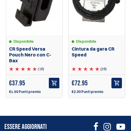
Disponibile
Disponibile
CR Speed Versa
Cintura da gara CR
Pouch Nero con C-
Speed
Bax
(16)
(26)
€
37.95
€
72.95
€1.50 Punti premio
€2.00 Punti premio
ESSERE AGGIORNATI