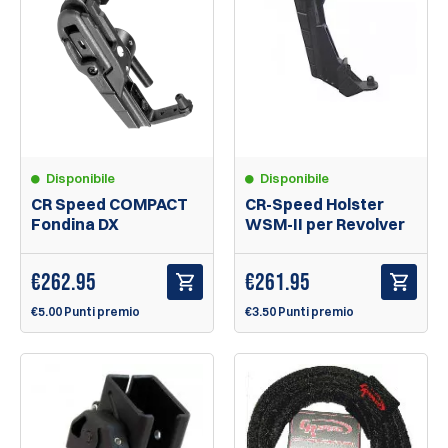
Disponibile
Disponibile
CR Speed COMPACT
CR-Speed Holster
Fondina DX
WSM-II per Revolver
€
262.95
€
261.95
€5.00 Punti premio
€3.50 Punti premio