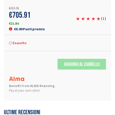
€727.75
€705.91
(
1
)
€21.84
€5.00 Punti premio
Esaurito
AGGIUNGI AL CARRELLO
Benefit from ALMA financing.
Pay at your own rythm.
Ultime recensioni